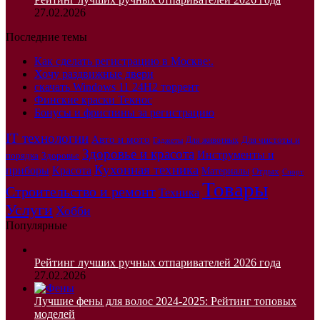
27.02.2026
Последние темы
Как сделать регистрацию в Москве:.
Хочу раздвижные двери
скачать Windows 11 24H2 торрент
Финские краски Текнос
Бонусы и фриспины за регистрацию
IT технологии
Авто и мото
Для чистоты и
Для животных
Гаджеты
Здоровье и красота
Инструменты и
порядка
Здоровье
Кухонная техника
приборы
Красота
Материалы
Отдых
Спорт
Товары
Строительство и ремонт
Техника
Услуги
Хобби
Популярные
Рейтинг лучших ручных отпаривателей 2026 года
27.02.2026
Лучшие фены для волос 2024-2025: Рейтинг топовых
моделей