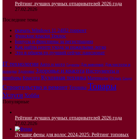
Рейтинг лучших ручных отпаривателей 2026 года
27.02.2026
Последние темы
скачать Windows 11 24H2 торрент
Финские краски Текнос
Бонусы и фриспины за регистрацию
Как найти центр ухода за пожилыми легко
Это в общем-то лучший сейчас пансионат
IT технологии
Авто и мото
Для чистоты и
Для животных
Гаджеты
Здоровье и красота
Инструменты и
порядка
Здоровье
Кухонная техника
приборы
Красота
Материалы
Отдых
Спорт
Товары
Строительство и ремонт
Техника
Услуги
Хобби
Популярные
Рейтинг лучших ручных отпаривателей 2026 года
27.02.2026
Лучшие фены для волос 2024-2025: Рейтинг топовых