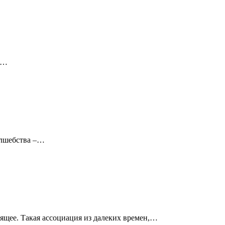
на…
волшебства –…
мящее. Такая ассоциация из далеких времен,…