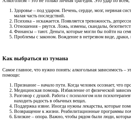
Алкоголизм – это не только личная трагедия. Это удар по всем,
Здоровье – под ударом. Печень, сердце, мозг, нервная с
малая часть последствий.
Психика – искажается. Появляется тревожность, депресс
Отношения – рвутся. Ложь, измены, скандалы, безответст
Финансы – тают. Деньги, которые могли бы пойти на семью
Проблемы с законом. Вождение в нетрезвом виде, драки,
Как выбраться из тумана
Самое главное, что нужно понять: алкогольная зависимость – эт
помощи:
Признание – начало пути. Когда человек осознает, что пр
Медицинская помощь. Избавление от физической зависим
Разговор с душой. Работа с психологом или психотерапевт
находить радость в обычных вещах.
Поддержка извне. Иногда нужны лекарства, которые пом
Возвращение к жизни. Реабилитационные программы помо
Близкие – опора. Важно, чтобы рядом были люди, которы