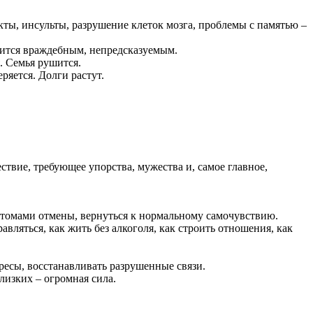
ркты, инсульты, разрушение клеток мозга, проблемы с памятью –
вится враждебным, непредсказуемым.
. Семья рушится.
ряется. Долги растут.
ествие, требующее упорства, мужества и, самое главное,
птомами отмены, вернуться к нормальному самочувствию.
авляться, как жить без алкоголя, как строить отношения, как
есы, восстанавливать разрушенные связи.
лизких – огромная сила.