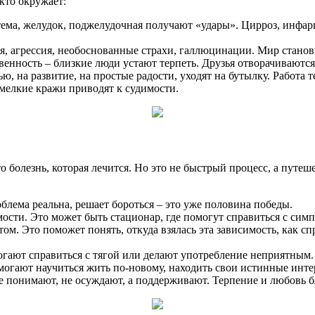
 кто окружает:
истема, желудок, поджелудочная получают «удары». Цирроз, инфа
ия, агрессия, необоснованные страхи, галлюцинации. Мир стано
венность – близкие люди устают терпеть. Друзья отворачиваются
, на развитие, на простые радости, уходят на бутылку. Работа те
 мелкие кражи приводят к судимости.
о болезнь, которая лечится. Но это не быстрый процесс, а путеш
облема реальна, решает бороться – это уже половина победы.
ости. Это может быть стационар, где помогут справиться с сим
ом. Это поможет понять, откуда взялась эта зависимость, как спр
огают справиться с тягой или делают употребление неприятным.
гают научиться жить по-новому, находить свои истинные интер
е понимают, не осуждают, а поддерживают. Терпение и любовь б