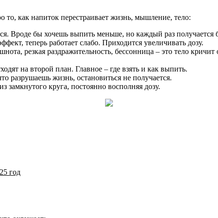
ро то, как напиток перестраивает жизнь, мышление, тело:
ься. Вроде бы хочешь выпить меньше, но каждый раз получается 
фект, теперь работает слабо. Приходится увеличивать дозу.
тошнота, резкая раздражительность, бессонница – это тело крич
ходят на второй план. Главное – где взять и как выпить.
что разрушаешь жизнь, остановиться не получается.
из замкнутого круга, постоянно восполняя дозу.
25 год