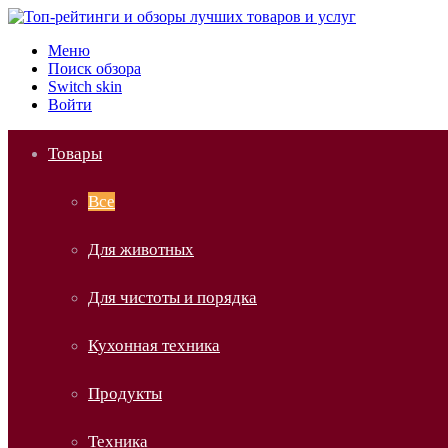
Меню
Поиск обзора
Switch skin
Войти
Товары
Все
Для животных
Для чистоты и порядка
Кухонная техника
Продукты
Техника