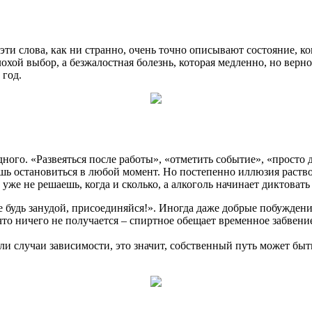
ти слова, как ни странно, очень точно описывают состояние, ког
охой выбор, а безжалостная болезнь, которая медленно, но верно
 год.
ного. «Развеяться после работы», «отметить событие», «просто 
шь остановиться в любой момент. Но постепенно иллюзия раств
 уже не решаешь, когда и сколько, а алкоголь начинает диктовать
Не будь занудой, присоединяйся!». Иногда даже добрые побуждени
, что ничего не получается – спиртное обещает временное забве
ли случаи зависимости, это значит, собственный путь может быть