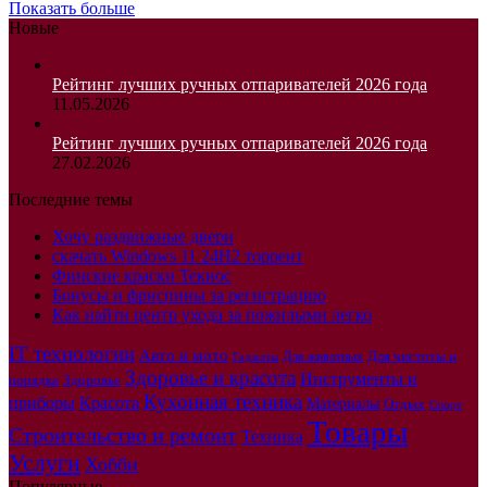
Показать больше
Новые
Рейтинг лучших ручных отпаривателей 2026 года
11.05.2026
Рейтинг лучших ручных отпаривателей 2026 года
27.02.2026
Последние темы
Хочу раздвижные двери
скачать Windows 11 24H2 торрент
Финские краски Текнос
Бонусы и фриспины за регистрацию
Как найти центр ухода за пожилыми легко
IT технологии
Авто и мото
Для чистоты и
Для животных
Гаджеты
Здоровье и красота
Инструменты и
порядка
Здоровье
Кухонная техника
приборы
Красота
Материалы
Отдых
Спорт
Товары
Строительство и ремонт
Техника
Услуги
Хобби
Популярные