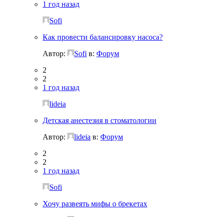
1 год назад
Sofi
Как провести балансировку насоса?
Автор:
Sofi
в:
Форум
2
2
1 год назад
lideia
Детская анестезия в стоматологии
Автор:
lideia
в:
Форум
2
2
1 год назад
Sofi
Хочу развеять мифы о брекетах