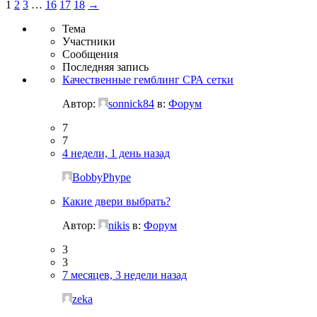
1
2
3
…
16
17
18
→
Тема
Участники
Сообщения
Последняя запись
Качественные гемблинг СРА сетки
Автор:
sonnick84
в:
Форум
7
7
4 недели, 1 день назад
BobbyPhype
Какие двери выбрать?
Автор:
nikis
в:
Форум
3
3
7 месяцев, 3 недели назад
zeka