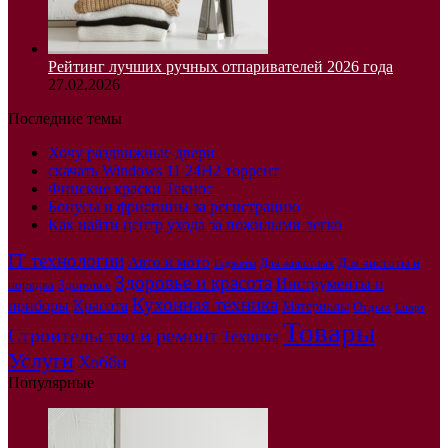
Рейтинг лучших ручных отпаривателей 2026 года
27.02.2026
Последние темы
Хочу раздвижные двери
скачать Windows 11 24H2 торрент
Финские краски Текнос
Бонусы и фриспины за регистрацию
Как найти центр ухода за пожилыми легко
IT технологии
Авто и мото
Для чистоты и
Для животных
Гаджеты
Здоровье и красота
Инструменты и
порядка
Здоровье
Кухонная техника
приборы
Красота
Материалы
Отдых
Спорт
Товары
Строительство и ремонт
Техника
Услуги
Хобби
Популярные