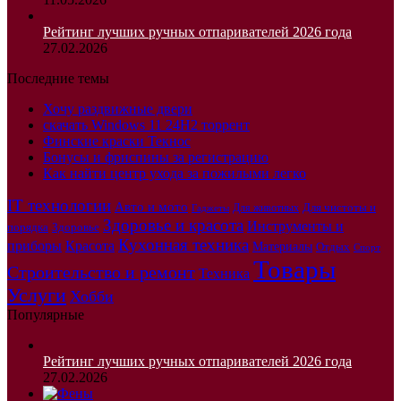
Рейтинг лучших ручных отпаривателей 2026 года
27.02.2026
Последние темы
Хочу раздвижные двери
скачать Windows 11 24H2 торрент
Финские краски Текнос
Бонусы и фриспины за регистрацию
Как найти центр ухода за пожилыми легко
IT технологии
Авто и мото
Для чистоты и
Для животных
Гаджеты
Здоровье и красота
Инструменты и
порядка
Здоровье
Кухонная техника
приборы
Красота
Материалы
Отдых
Спорт
Товары
Строительство и ремонт
Техника
Услуги
Хобби
Популярные
Рейтинг лучших ручных отпаривателей 2026 года
27.02.2026