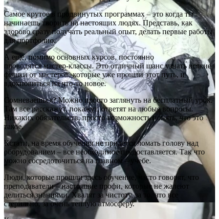
Самое крутое в продвинутых программах – это когда ты
начинаешь творить на настоящих людях. Представь, как
здорово сразу получать реальный опыт, делать первые работы
для портфолио.
А еще, помимо основных курсов, постоянно
проводятся мастер-классы. Это отличный шанс узнать всякие
фишки от мастеров, которые уже прошли этот путь, и
вдохновиться на что-то новое.
Сомневаешься? Можно просто заглянуть на бесплатный урок.
Там все расскажут, покажут, ответят на любые вопросы.
Никаких обязательств, просто возможность понять, что это
такое.
Кстати, на время обучения не придется ломать голову над
оборудованием – все необходимое предоставляется. Так что
можно сосредоточиться на главном – учебе.
Люди, которые прошли здесь обучение, часто говорят, что
преподаватели – настоящие профи, которые не жалеют
делиться знаниями. Хвалят за чистоту, за то, что все
стерильно, за очень теплую атмосферу.