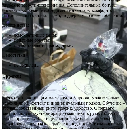
глубокие теоретические знания. Дополнительные бонусы
обучение включает необходимый инвентарь, комфорт в
соответствии со стандартами, поддержку во время обучения.
Достоинства:
демократичные цены;
приятные бонусы;
предоставляются расходники.
Недостатки:
не выявлены.
Uppercut
Здесь стать настоящим мастером татуировки можно только
через личный контакт и индивидуальный подход. Обучение –
это ваш собственный ритм, график, удобство. С первого
занятия почувствуете вибрацию машинки в руке. Только
живая практика. На специальной коже сделаете первые
татуировки, ощущая каждый этап под присмотром опытных
мастеров. Это не просто уроки, а личный старт в профессии.