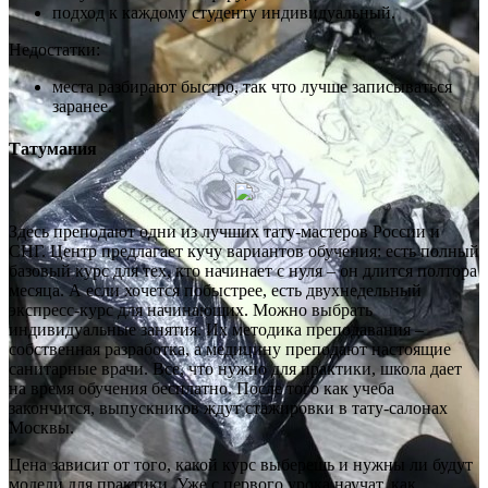
подход к каждому студенту индивидуальный.
Недостатки:
места разбирают быстро, так что лучше записываться
заранее.
Татумания
Здесь преподают одни из лучших тату-мастеров России и
СНГ. Центр предлагает кучу вариантов обучения: есть полный
базовый курс для тех, кто начинает с нуля – он длится полтора
месяца. А если хочется побыстрее, есть двухнедельный
экспресс-курс для начинающих. Можно выбрать
индивидуальные занятия. Их методика преподавания –
собственная разработка, а медицину преподают настоящие
санитарные врачи. Все, что нужно для практики, школа дает
на время обучения бесплатно. После того как учеба
закончится, выпускников ждут стажировки в тату-салонах
Москвы.
Цена зависит от того, какой курс выберешь и нужны ли будут
модели для практики. Уже с первого урока научат, как