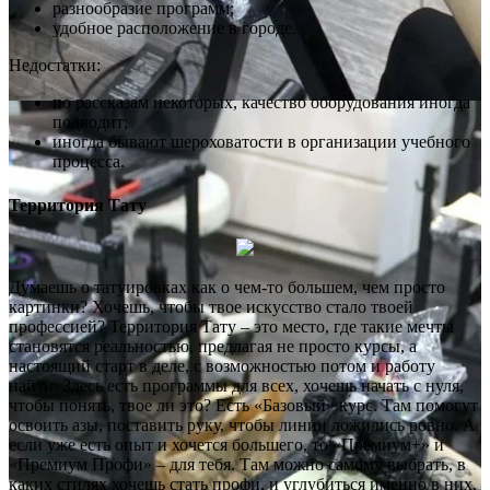
разнообразие программ;
удобное расположение в городе.
Недостатки:
по рассказам некоторых, качество оборудования иногда
подводит;
иногда бывают шероховатости в организации учебного
процесса.
Территория Тату
Думаешь о татуировках как о чем-то большем, чем просто
картинки? Хочешь, чтобы твое искусство стало твоей
профессией? Территория Тату – это место, где такие мечты
становятся реальностью, предлагая не просто курсы, а
настоящий старт в деле, с возможностью потом и работу
найти. Здесь есть программы для всех, хочешь начать с нуля,
чтобы понять, твое ли это? Есть «Базовый» курс. Там помогут
освоить азы, поставить руку, чтобы линии ложились ровно. А
если уже есть опыт и хочется большего, то «Премиум+» и
«Премиум Профи» – для тебя. Там можно самому выбрать, в
каких стилях хочешь стать профи, и углубиться именно в них.