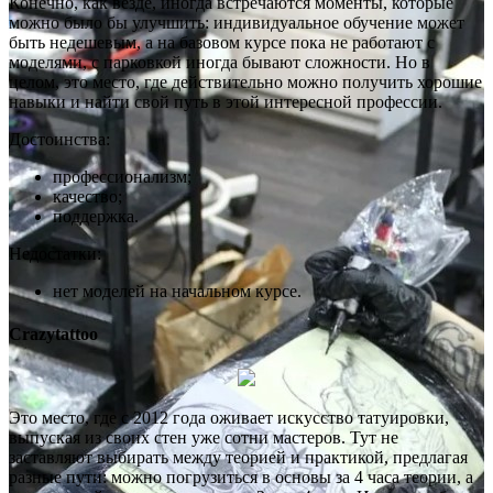
Конечно, как везде, иногда встречаются моменты, которые
можно было бы улучшить: индивидуальное обучение может
быть недешевым, а на базовом курсе пока не работают с
моделями, с парковкой иногда бывают сложности. Но в
целом, это место, где действительно можно получить хорошие
навыки и найти свой путь в этой интересной профессии.
Достоинства:
профессионализм;
качество;
поддержка.
Недостатки:
нет моделей на начальном курсе.
Crazytattoo
Это место, где с 2012 года оживает искусство татуировки,
выпуская из своих стен уже сотни мастеров. Тут не
заставляют выбирать между теорией и практикой, предлагая
разные пути: можно погрузиться в основы за 4 часа теории, а