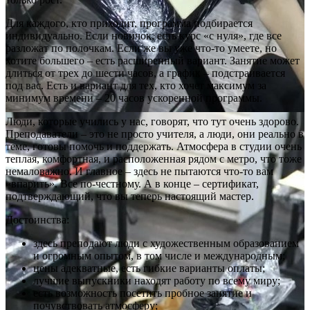
Для каждого, кто приходит, программа подбирается
индивидуально. Если новичок, есть курс «с нуля», где все
разложат по полочкам. Если же вы уже что-то умеете, но
хотите большего – есть расширенный вариант. Занятие может
длиться от трех до шести часов, а график – подстраивается
под вас. Есть и вариант для тех, кто хочет максимум за
минимум времени – 20 часов ускоренной программы.
Люди, которые учились у нас, говорят, что тут очень здорово.
Преподаватели – это не просто учителя, а люди, они реально в
теме, готовы помочь и поддержать. Атмосфера в студии очень
теплая, комфортная, и расположенная рядом с метро, что тоже
немаловажно. И главное – здесь не пытаются что-то вам
«впарить». Все по-честному. А в конце – сертификат,
подтверждающий, что вы теперь настоящий мастер.
Достоинства:
здесь преподают люди с художественным образованием
и огромным опытом, в том числе и международным;
цены адекватные, есть гибкие варианты оплаты;
лучшие выпускники находят работу по всему миру;
есть возможность посетить пробное занятие и
почувствовать атмосферу;