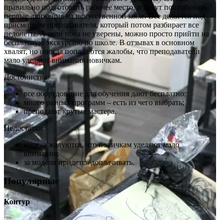
правильно подготовить рабочее место, и дадут попробовать
первые движения на искусственной коже. Все делается под
присмотром преподавателя, который потом разбирает все
недочеты. А если пока не уверены, можно просто прийти на
бесплатную экскурсию по школе. В отзывах в основном
хвалят, но иногда попадаются жалобы, что преподаватели
мало уделяют внимания новичкам.
Достоинства:
все оборудование для обучения дают бесплатно;
много разных программ – есть из чего выбрать;
преподают крутые мастера.
Недостатки:
иногда жалуются, что новичкам уделяют мало
внимания;
за модели придется доплачивать.
Популярные
Контур