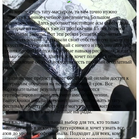
Если хотите стать тату-мастером, то вам точно нужно
заглянуть в данное учебное заведение на Большом
Афанасьевском. Здесь работают настоящие асы своего дела,
некоторые из которых уже на протяжении 15 лет создают
уникальные работы. Вот эти ребята решили поделиться
своими секретами — открыли свою собственную школу по
искусству татуировки. Начинай с ничего и продвигайся до
уровня профи! Не нужны особые навыки рисования, когда ты
только начинаешь. А для тех, кто хочет получить полное
представление об этом искусстве, есть пробный бесплатный
урок.
В дополнение предоставляют бесплатный онлайн доступ к
материалам обучения на неопределенный срок. Все
образовательные результаты подтверждаются
сертифицированными документами об обучении.
Выпускники школы получают шанс участвовать в тату-
фестивале «Контур-Фест», где могут расположить свои
работы и получить заслуженные награды.
Эта школа — рациональный выбор для тех, кто только
начинает путь в искусстве татуировки и хочет узнать все, от
азов до уровня профессионала. Подходит для всех, кому
нужна профессиональная поддержка и возможность освоить