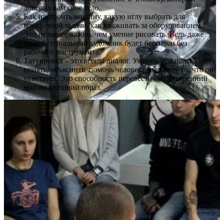
доверил вам свое тело.
Как настроить машину, какую иглу выбрать для
конкретной задачи, как ухаживать за оборудованием.
Это не менее важно, чем умение рисовать. Ведь даже
самый гениальный художник будет бессилен без
рабочего инструмента.
Татуировка – это всегда диалог. Умение услышать,
понять, объяснить, помочь человеку выразить то, что он
чувствует. Это способность перевести его внутренний
мир во внешний образ.