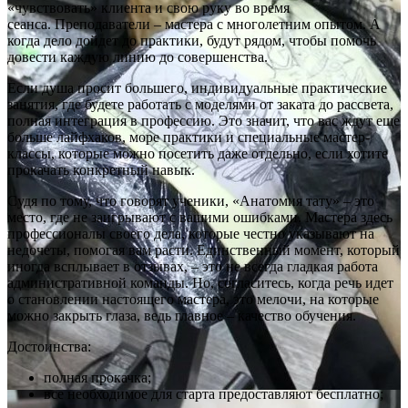
«чувствовать» клиента и свою руку во время
сеанса. Преподаватели – мастера с многолетним опытом. А
когда дело дойдет до практики, будут рядом, чтобы помочь
довести каждую линию до совершенства.
Если душа просит большего, индивидуальные практические
занятия, где будете работать с моделями от заката до рассвета,
полная интеграция в профессию. Это значит, что вас ждут еще
больше лайфхаков, море практики и специальные мастер-
классы, которые можно посетить даже отдельно, если хотите
прокачать конкретный навык.
Судя по тому, что говорят ученики, «Анатомия тату» – это
место, где не заигрывают с вашими ошибками. Мастера здесь
профессионалы своего дела, которые честно указывают на
недочеты, помогая вам расти. Единственный момент, который
иногда всплывает в отзывах, – это не всегда гладкая работа
административной команды. Но, согласитесь, когда речь идет
о становлении настоящего мастера, это мелочи, на которые
можно закрыть глаза, ведь главное – качество обучения.
Достоинства:
полная прокачка;
все необходимое для старта предоставляют бесплатно;