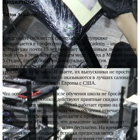
Бюджетные
Tattoo Academy
Представьте себе место, где страсть к татуировке
превращается в профессию. Это Tattoo Academy – школа,
которая уже почти 15 лет помогает талантливым людям найти
свой путь в этом захватывающем мире. У них в Москве целых
5 студий, где проходят индивидуальные занятия. Если же
нравится учиться в компании, есть и вариант с групповыми
уроками до 10 человек. И знаете, их выпускники не просто
где-то работают – они часто оказываются в лучших салонах не
только нашей страны, но и Европы с США.
Что особенно удобно – после обучения школа не бросает
своих. Для выпускников действуют приятные скидки на
оборудование в магазине, который работает прямо на базе
Академии. А за медицинскую часть обучения отвечает
настоящий профессионал – педагог с профильным
образованием. Интересно, что домашние задания можно
выполнять прямо в студии, и это бесплатно. На время всего
обучения вся необходимая техника предоставляется
тоже бесплатно. Плюс, есть двухнедельная стажировка, чтобы