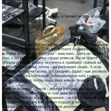
Недостатки:
бывает, что качество краски оставляет желать лучшего.
ZBSTATTOO
Здесь уже больше 10-и лет кипит жизнь – жизнь, посвященная
искусству татуировки. Если вы мечтаете создавать свои
истории на коже, то эти курсы – ваш шанс. Здесь не просто
учат, а погружают в самое сердце ремесла. Вы не будете
зубрить правила, а сразу окунетесь в практику: сначала на
искусственной коже, потом – на настоящих людях. А если
захотите, вас научат всему, что связано с digital – как рисовать
эскизы, работать с Procreate, создавать мини-тату, словом,
всему, что нужно, чтобы ваши руки начали творить.
Один из больших плюсов – многие ученики начинают
зарабатывать первые деньги, еще даже не получив диплом. И
да, вся аппаратура и все расходники – за счет студии. А после
расширенного курса вам все это отдадут в полное
пользование. Представьте: никаких дополнительных трат,
только рост.