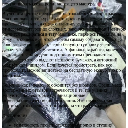
почувствовать себя в роли настоящего мастера.
В учебном центре предлагают не только полные программы
для новичков, но и курсы для тех, кто уже в теме и хочет
прокачать навыки, а еще – онлайн-курс. Можно освоить все:
от первых контуров до сложных, законченных работ. Новичок
научится разбираться в тату-машинке, переносить эскизы на
кожу – в общем, всё, чтобы потом самому создавать красоту.
Говорят, самую первую, черно-белую татуировку ученик
делает уже на третьем занятии. А финальная работа, конечно,
выполняется на модели под присмотром преподавателя.
После всего этого выдают не просто бумажку, а авторский
сертификат и диплом. Если хочется посмотреть, как все
происходит, можно записаться на бесплатную экскурсию по
занятиям.
Конечно, как и везде, не обходится без нюансов. Среди массы
восторженных отзывов встречаются и те, где ученики
жалуются на некоторые организационные
моменты или качество оборудования. Это такая честная
картина, чтобы человек понимал, на что рассчитывать.
Достоинства:
возможность пройти стажировку прямо в студии;