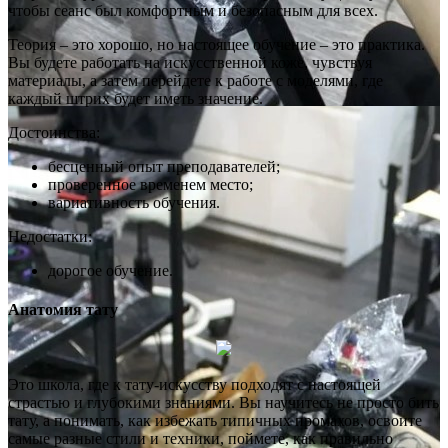
чтобы сеанс был комфортным и безопасным для всех.
Теория – это хорошо, но настоящее обучение – это практика.
Вы будете работать на искусственной коже, чувствуя
материалы, а затем перейдете к работе с моделями, где
каждый штрих будет иметь значение.
Достоинства:
бесценный опыт преподавателей;
проверенное временем место;
вариативность обучения.
Недостатки:
дорогое обучение.
Анатомия тату
Это школа, где к тату-искусству подходят с настоящей
страстью и глубокими знаниями. Вы научитесь не просто бить
тату, а понимать, как избежать типичных промахов, освоите
самые разные стили и техники, поймете, как правильно