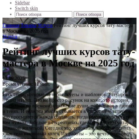
Sidebar
Switch skin
Поиск обзора
Главная
/
Товары
/
Услуги
/
Рейтинг лучших курсов тату-мастера
в Москве на 2025 год
Услуги
Рейтинг лучших курсов тату-
мастера в Москве на 2025 год
13.09.2025
Время чтения: 11 мин.
Есть вещи, которые не терпят суеты и шаблонов. Татуировка
– одна из них. Это не просто рисунок на коже, это история,
застывшая во времени, отражение души, пойманное в линиях
и тенях. И если эта мысль отзывается в вас, если чувствуете,
что просыпается жажда создавать, тогда именно курсы тату
вам нужны. Забудьте о стереотипах, где мастер – это бунтарь с
кожаной жилеткой. Сегодня это, художник, который освоил
язык тела как новый холст. Их работы – это нечто большее,