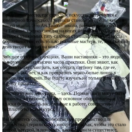
Представьте место, где страсть к искусству встречается с
ювелирной точностью, а чернила становятся продолжением
вашей мысли. Это Art Tattoo – школа, раскинувшая свои двери
на Таганке, крепко стоящая на ногах благодаря поддержке
четырех уважаемых тату-салонов столицы. Здесь нет места
формальностям; есть только реальные мастера, те, кто каждый
день творит магию на коже.
Забудьте о скучных лекциях. Ваши наставники – это люди,
чьи руки помнят тысячи часов практики. Они знают, как
заставить цвет заиграть, как создать глубину там, где ее,
казалось бы, нет, и как превратить черно-белые линии в
настоящие истории. Вы будете изучать не только техники, но
и душу процесса.
Все, что нужно для старта, – здесь. Первые шаги могут быть
связаны с затратами, поэтому основное оборудование и
краски будут ждать вас, готовые к работе, совершенно
бесплатно на время курса.
Вы научитесь создавать безопасное пространство для
творчества, стерилизовать инструменты так, чтобы это стало
второй натурой, и понимать, какие правила существуют,