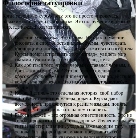
Философия татуировки
Когда говорим о курсах тату, это не просто «прокачать
навыки» или «научиться колоть». Это погружение в целый
мир, где каждый элемент важен.
Видение художника. Это основа. Не просто умение
рисовать, а способность видеть объемы, чувствовать
пропорции, понимать, как линия ложится на изгиб тела.
Курсы помогают развить этот «взгляд», увидеть мир
глазами художника, а не просто наблюдателя.
Как добиться того, чтобы черный оставался черным, а
цвет – живым годами? Это не просто смешивание
красок. Это понимание пигментов, их взаимодействия с
кожей, как «стареют». Это искусство, которое требует
знания.
Каждый стиль – это отдельная история, свой набор
инструментов и своя манера подачи. Курсы дают
возможность прикоснуться к разным языкам, понять,
какой вам ближе, и начать на нем говорить.
Работа с кожей – это огромная ответственность. Это не
только про красоту, но и про здоровье. Изучение правил
гигиены, стерилизации, ухода за заживающим тату – это
основа, без которой невозможно представить себе
профессионала. Это уважение к человеку, который