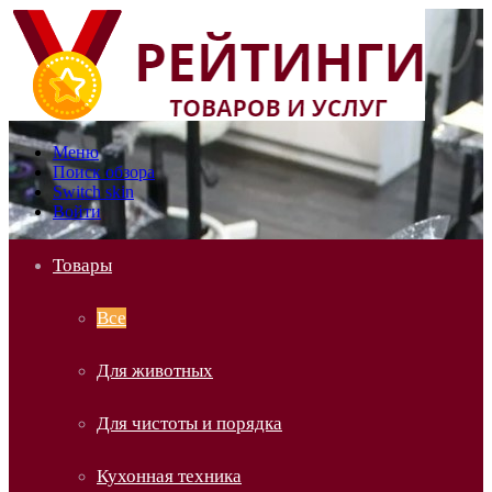
Меню
Поиск обзора
Switch skin
Войти
Товары
Все
Для животных
Для чистоты и порядка
Кухонная техника