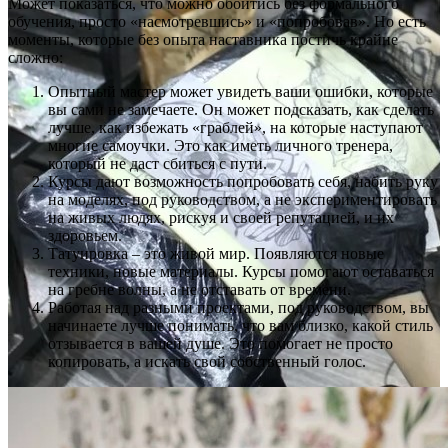
Может показаться, что можно обойтись без формального
обучения, просто «насмотревшись» и «попробовав». Но есть
моменты, которые без опыта наставника постичь крайне
сложно:
Опытный мастер может увидеть ваши ошибки, которые
вы сами не замечаете. Он может подсказать, как сделать
лучше, как избежать «граблей», на которые наступают
многие самоучки. Это как иметь личного тренера,
который не даст сбиться с пути.
Курсы дают возможность попробовать себя, набить руку
на моделях, под руководством, а не экспериментировать
на живых людях, рискуя и своей репутацией, и их
здоровьем.
Татуировка – это живой мир. Появляются новые
техники, новые материалы. Курсы помогают оставаться
на гребне волны, а не отставать от времени.
Работая над разными проектами, под руководством, вы
начинаете лучше понимать, что вам близко, какой стиль
отзывается в вашей душе. Это помогает не просто
копировать, а искать свой собственный голос.