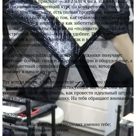
потом перейти к практике — на 2 или 4 часа. Или же выбрать
интенсивный трехдневный курс по конкретному стилю, а для
тех, кто хочет знать все, есть полная программа. Конечно, не
обходится без разговоров о том, как правильно обезболивать,
что такое «нет» в мире тату, и как заботиться о новой красоте
на коже. Тренироваться можно на «подопытной» коже или с
собственной моделью — как вам удобнее. И заниматься
можно как в гордом одиночестве, так и в компании
единомышленников.
Когда обучение подходит к концу, выпускники получают
приятные бонусы: скидки на аренду студии и оборудование, а
также заветный сертификат и рекомендацию, которая
поможет в начале пути.
Тут всегда чисто, а преподаватели — это те, кто сам каждый
день «в поле», настоящие практикующие мастера. Они не
успокоятся, пока не поймешь, как провести идеальный штрих
или уверенно держать машинку. На тебя обращают внимание,
направляют.
Достоинства:
можно выбрать то, что подходит именно тебе;
школа с большим опытом;
легко добраться.