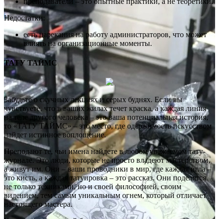
преподаватели – это опытные практики, а не теоретики.
Недостатки:
есть нарекания на работу администраторов, что может
влиять на организационные моменты.
ТАТУ ТАЙМС
Забудьте о скучных лекциях и серых буднях. Если вы
чувствуете, что в ваших жилах течет краска, а каждая линия
на теле другого человека – это ваша потенциальная история,
то «ТАТУ ТАЙМС» – это место, где одержимость искусством
найдет истинное воплощение.
Преподают те, чьи имена найдете в любом уважаемом тату-
журнале. Это люди, которые не просто владеют мастерством,
а живут им. Они – ваши проводники в мир, где каждая игла –
это кисть, а каждая татуировка – это рассказ. Они поделятся
не только техниками, но и своей философией, своим
видением, тем самым уникальным огнем, который отличает
настоящего мастера.