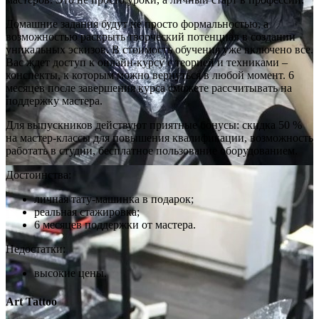
Домашние задания будут не просто формальностью, а
возможностью раскрыть творческий потенциал в создании
уникальных эскизов. В стоимость обучения уже включено все.
Вас ждет доступ к онлайн-курсу с теорией и техниками –
конспекты, к которым можно вернуться в любой момент. 6
месяцев после завершения курса сможете рассчитывать на
поддержку мастера.
Для выпускников действуют приятные бонусы: скидка 50 %
на мастер-классы для повышения квалификации, возможность
работать в студии, бесплатное пользование оборудованием.
Достоинства:
личная тату-машинка в подарок;
реальная стажировка;
6 месяцев поддержки от мастера.
Недостатки:
высокие цены.
Art Tattoo