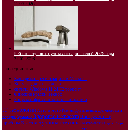
11.05.2026
Рейтинг лучших ручных отпаривателей 2026 года
27.02.2026
Последние темы
Как сделать регистрацию в Москве:.
Хочу раздвижные двери
скачать Windows 11 24H2 торрент
Финские краски Текнос
Бонусы и фриспины за регистрацию
IT технологии
Авто и мото
Для чистоты и
Для животных
Гаджеты
Здоровье и красота
Инструменты и
порядка
Здоровье
Кухонная техника
приборы
Красота
Материалы
Отдых
Спорт