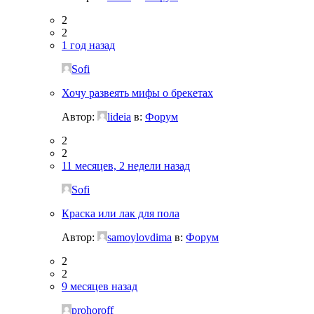
2
2
1 год назад
Sofi
Хочу развеять мифы о брекетах
Автор:
lideia
в:
Форум
2
2
11 месяцев, 2 недели назад
Sofi
Краска или лак для пола
Автор:
samoylovdima
в:
Форум
2
2
9 месяцев назад
prohoroff