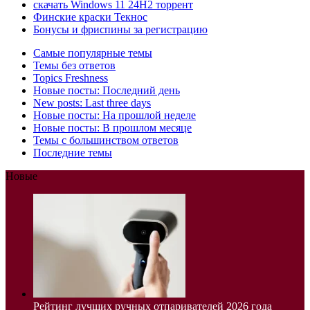
скачать Windows 11 24H2 торрент
Финские краски Текнос
Бонусы и фриспины за регистрацию
Самые популярные темы
Темы без ответов
Topics Freshness
Новые посты: Последний день
New posts: Last three days
Новые посты: На прошлой неделе
Новые посты: В прошлом месяце
Темы с большинством ответов
Последние темы
Новые
Рейтинг лучших ручных отпаривателей 2026 года