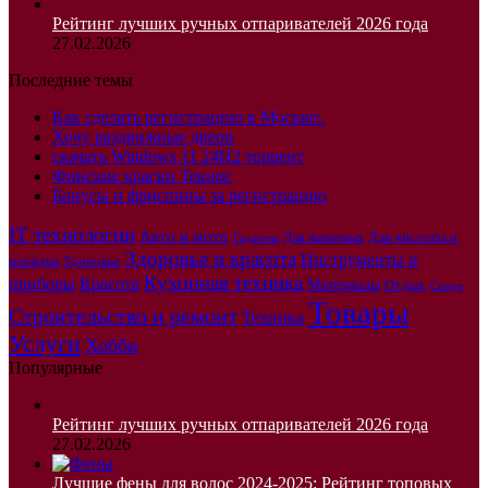
Рейтинг лучших ручных отпаривателей 2026 года
27.02.2026
Последние темы
Как сделать регистрацию в Москве:.
Хочу раздвижные двери
скачать Windows 11 24H2 торрент
Финские краски Текнос
Бонусы и фриспины за регистрацию
IT технологии
Авто и мото
Для чистоты и
Для животных
Гаджеты
Здоровье и красота
Инструменты и
порядка
Здоровье
Кухонная техника
приборы
Красота
Материалы
Отдых
Спорт
Товары
Строительство и ремонт
Техника
Услуги
Хобби
Популярные
Рейтинг лучших ручных отпаривателей 2026 года
27.02.2026
Лучшие фены для волос 2024-2025: Рейтинг топовых