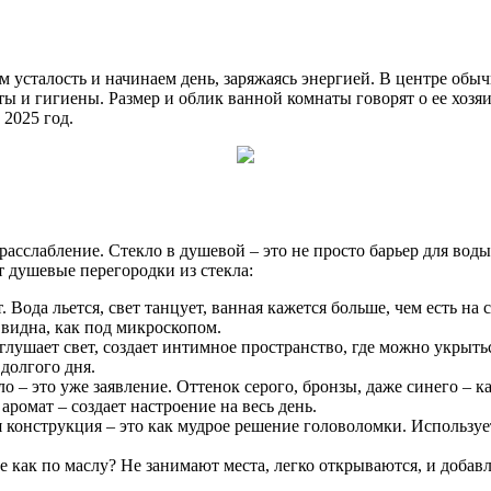
м усталость и начинаем день, заряжаясь энергией. В центре обыч
ты и гигиены. Размер и облик ванной комнаты говорят о ее хозяи
2025 год.
расслабление. Стекло в душевой – это не просто барьер для вод
 душевые перегородки из стекла:
т. Вода льется, свет танцует, ванная кажется больше, чем есть на
 видна, как под микроскопом.
лушает свет, создает интимное пространство, где можно укрытьс
долгого дня.
 – это уже заявление. Оттенок серого, бронзы, даже синего – к
ромат – создает настроение на весь день.
 конструкция – это как мудрое решение головоломки. Используе
 как по маслу? Не занимают места, легко открываются, и добав