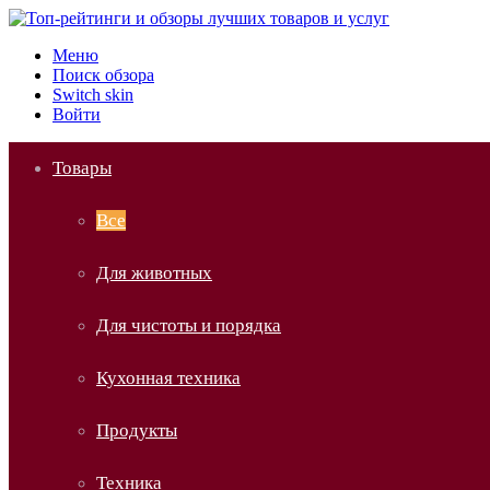
Меню
Поиск обзора
Switch skin
Войти
Товары
Все
Для животных
Для чистоты и порядка
Кухонная техника
Продукты
Техника