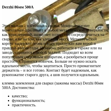
Derzhi 86мм 500А
Этот малыш – настоящая находка. Мощный магнит
моментально прилипает к любой металлической поверхности,
как приклеенный, позволяет полностью сосредоточиться на
сварке, а не на том, как удержать массу. Металлический
корпус выдержит огонь и воду, прослужит вам верой и
правдой долгие годы. Неважно, работаете в гараже или на
заводе, справится с любой задачей. Подходит ко всем
популярным сварочным аппаратам, а разобраться проще
простого. Справится новичок. Больше не нужно искать
идеальное место, чтобы зацепиться. Просто примагнитьте
держатель – и все готово. Контакт будет надежным, как
рукопожатие старого друга, а шов получится идеальным.
клемма заземления для сварки (зажимы массы) Derzhi 86мм
500А Достоинства:
качество;
функциональность;
практичность.