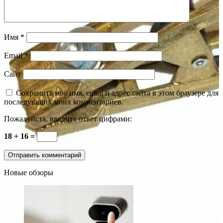
Имя
*
Email
*
Сайт
Сохранить моё имя, email и адрес сайта в этом браузере для
последующих моих комментариев.
Пожалуйста, введите ответ цифрами:
18 + 16 =
Новые обзоры