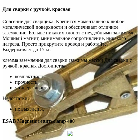
Для сварки с ручкой, красная
Спасение для сварщика. Крепится моментально к любой
металлической поверхности и обеспечивает отличное
заземление. Больше никаких хлопот с неудобными зажимами.
Мощный магнит, минимальное сопротивление, никакого
нагрева. Просто прикрутите провод и работайте.
Выдерживает до 15 кг.
клемма заземления для сварки (зажимы массы) Для сварки с
ручкой, красная Достоинства:
компактность;
прочность;
универсальность.
Недостатки:
не выявлены.
ESAB Magnetic return clamp 400