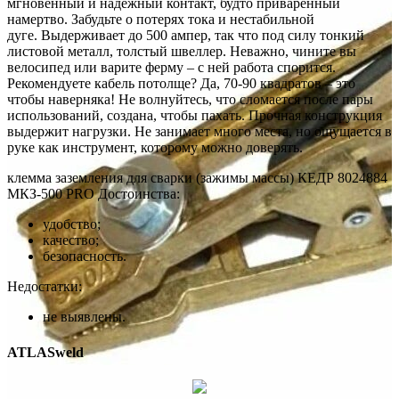
мгновенный и надежный контакт, будто приваренный
намертво. Забудьте о потерях тока и нестабильной
дуге. Выдерживает до 500 ампер, так что под силу тонкий
листовой металл, толстый швеллер. Неважно, чините вы
велосипед или варите ферму – с ней работа спорится.
Рекомендуете кабель потолще? Да, 70-90 квадратов – это
чтобы наверняка! Не волнуйтесь, что сломается после пары
использований, создана, чтобы пахать. Прочная конструкция
выдержит нагрузки. Не занимает много места, но ощущается в
руке как инструмент, которому можно доверять.
клемма заземления для сварки (зажимы массы) КЕДР 8024884
МКЗ-500 PRO Достоинства:
удобство;
качество;
безопасность.
Недостатки:
не выявлены.
ATLASweld