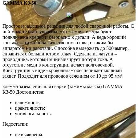
GAMMA КЗ-50
Простое и надежное решение для любой сварочной работы. С
ней можете быть уверены, что «земля» всегда будет
подключена крепко и безопасно к детали. А ведь хороший
контакт – это основа качественного шва, с каким бы
аппаратом ни работали. Способна выдержать до 500 ампер,
справится с большинством задач. Сделана из латуни –
проводника, который минимизирует потери тока. А
отсутствие меди в конструкции делает долговечной.
Конструкция в виде «крокодила» обеспечивает мощный
захват. Подходит для проводов сечением от 10 до 95 мм².
клемма заземления для сварки (зажимы массы) GAMMA
КЗ-50 Достоинства:
надежность;
практичность;
универсальность.
Недостатки:
не выявлены.