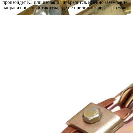
произойдет КЗ или изоляция повредится, именно заземление
направит опасный ток туда, где не причинит вреда – в землю.