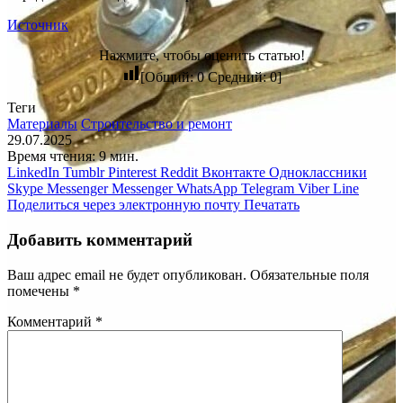
Источник
Нажмите, чтобы оценить статью!
[Общий:
0
Средний:
0
]
Теги
Материалы
Строительство и ремонт
29.07.2025
Время чтения: 9 мин.
LinkedIn
Tumblr
Pinterest
Reddit
Вконтакте
Одноклассники
Skype
Messenger
Messenger
WhatsApp
Telegram
Viber
Line
Поделиться через электронную почту
Печатать
Добавить комментарий
Ваш адрес email не будет опубликован.
Обязательные поля
помечены
*
Комментарий
*