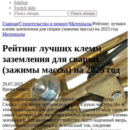
Sidebar
Switch skin
Поиск обзора
Главная
/
Строительство и ремонт
/
Материалы
/
Рейтинг лучших
клемм заземления для сварки (зажимы массы) на 2025 год
Материалы
Рейтинг лучших клемм
заземления для сварки
(зажимы массы) на 2025 год
29.07.2025
Время чтения: 9 мин.
Завораживающая вспышка, горячий металл, танец искр.
Сварка – это магия, которая рождается в руках мастера. Но за
этим захватывающим действом часто теряется из виду один из
самых скромных, но жизненно важных компонентов – клемма
заземления. Это маленькое устройство, будто надежный якорь,
обеспечивает стабильный и безопасный ток, соединяя