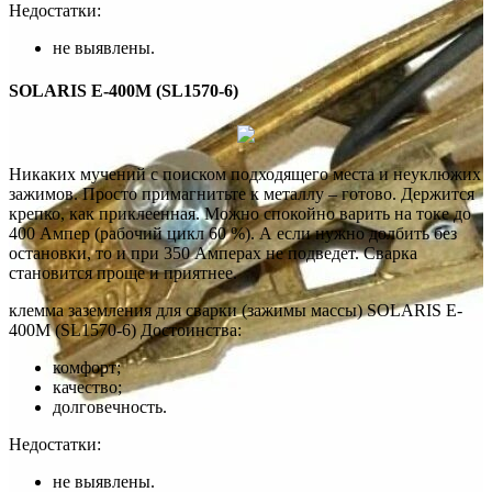
Недостатки:
не выявлены.
SOLARIS E-400M (SL1570-6)
Никаких мучений с поиском подходящего места и неуклюжих
зажимов. Просто примагнитьте к металлу – готово. Держится
крепко, как приклеенная. Можно спокойно варить на токе до
400 Ампер (рабочий цикл 60 %). А если нужно долбить без
остановки, то и при 350 Амперах не подведет. Сварка
становится проще и приятнее.
клемма заземления для сварки (зажимы массы) SOLARIS E-
400M (SL1570-6) Достоинства:
комфорт;
качество;
долговечность.
Недостатки:
не выявлены.