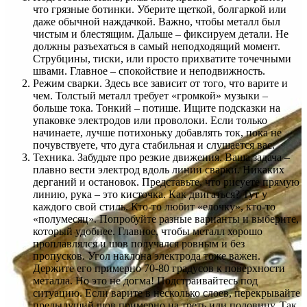
что грязные ботинки. Уберите щеткой, болгаркой или
даже обычной наждачкой. Важно, чтобы металл был
чистым и блестящим. Дальше – фиксируем детали. Не
должны разъехаться в самый неподходящий момент.
Струбцины, тиски, или просто прихватите точечными
швами. Главное – спокойствие и неподвижность.
Режим сварки. Здесь все зависит от того, что варите и
чем. Толстый металл требует «громкой» музыки –
больше тока. Тонкий – потише. Ищите подсказки на
упаковке электродов или проволоки. Если только
начинаете, лучше потихоньку добавлять ток, пока не
почувствуете, что дуга стабильная и слушается вас.
Техника. Забудьте про резкие движения. Ваша задача –
плавно вести электрод вдоль линии сварки. Никаких
дерганий и остановок. Представьте, что рисуете прямую
линию, рука – это кисточка. Как двигаться? Тут у
каждого свой стиль. Кто-то любит «елочку», кто-то
«полумесяц». Попробуйте разные варианты и выберите,
который удобнее. Главное, чтобы металл хорошо
проплавлялся и шов получался ровным и без
пропусков. Угол наклона электрода тоже важен.
Держите его примерно 70-80 градусов к поверхности
металла. Но это не догма! Подстраивайтесь под
ситуацию. Если варите в несколько слоев, перекрывайте
предыдущий шов примерно на треть или половину. Так