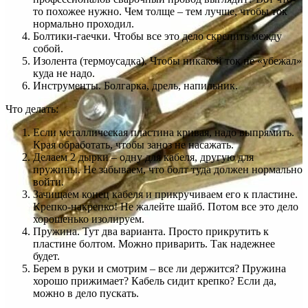
то похожее нужно. Чем толще – тем лучше, чтобы ток
нормально проходил.
Болтики-гаечки. Чтобы все это дело скрепить между
собой.
Изолента (термоусадка). Чтобы никакой ток не «убежал»
куда не надо.
Инструменты. Болгарка, дрель, напильник.
Что делать:
Если металлическая пластина кривая, надо выпрямить.
Края обработать, чтобы заноз не насажать.
Делаем 2 дырки – одну для кабеля, другую для
пружины. Не забываем, что болт туда должен нормально
войти.
Зачищаем конец кабеля и прикручиваем его к пластине.
Крепко-накрепко! Не жалейте шайб. Потом все это дело
хорошенько изолируем.
Пружина. Тут два варианта. Просто прикрутить к
пластине болтом. Можно приварить. Так надежнее
будет.
Берем в руки и смотрим – все ли держится? Пружина
хорошо прижимает? Кабель сидит крепко? Если да,
можно в дело пускать.