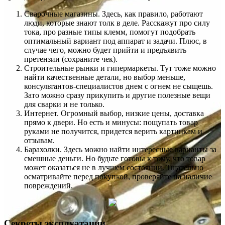
Сварочные магазины. Здесь, как правило, работают
люди, которые знают толк в деле. Расскажут про силу
тока, про разные типы клемм, помогут подобрать
оптимальный вариант под аппарат и задачи. Плюс, в
случае чего, можно будет прийти и предъявить
претензии (сохраните чек).
Строительные рынки и гипермаркеты. Тут тоже можно
найти качественные детали, но выбор меньше,
консультантов-специалистов днем с огнем не сыщешь.
Зато можно сразу прикупить и другие полезные вещи
для сварки и не только.
Интернет. Огромный выбор, низкие цены, доставка
прямо к двери. Но есть и минусы: пощупать товар
руками не получится, придется верить картинкам и
отзывам.
Барахолки. Здесь можно найти интересные варианты за
смешные деньги. Но будьте готовы к тому, что товар
может оказаться не в лучшем состоянии. Тщательно
осматривайте перед покупкой, проверяйте на наличие
повреждений.
Секреты эксплуатации