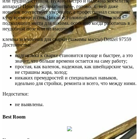
или труднодоступная. Нужно быстро и надежно заземлить
аппарат? Просто «примагнитьте», готово. С ней даже
новичок почувствует увереннее, а профессионал сэкономит
кучу времени и сил. Никакой головной боли с поиском
подходящего места для зажима, особенно когда работаешь в
неудобной позе или на высоте.
клемма заземления для сварки (зажимы массы) Denzel 97559
Достоинства:
подготовка к сварке становится проще и быстрее, а это
значит, что больше времени остается на саму работу;
простая, как валенок, надежная, как швейцарские часы,
не страшны жара, холод;
никаких премудростей и специальных навыков,
идеально для стройки, ремонта и всего, что между ними.
Недостатки:
не выявлены.
Best Room