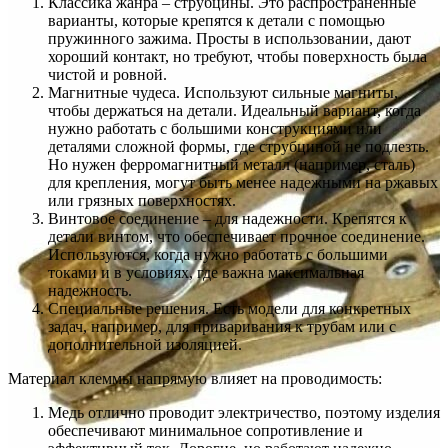
Классика жанра – струбцины. Это распространенные
варианты, которые крепятся к детали с помощью
пружинного зажима. Просты в использовании, дают
хороший контакт, но требуют, чтобы поверхность была
чистой и ровной.
Магнитные чудеса. Используют сильные магниты,
чтобы держаться на детали. Идеальный вариант, когда
нужно работать с большими конструкциями или
деталями сложной формы, где струбциной не подлезть.
Но нужен ферромагнитный металл (например, сталь)
для крепления, могут быть менее надежными на ржавых
или грязных поверхностях.
Винтовое соединение – для надежности. Крепятся к
детали винтом, что обеспечивает прочное соединение.
Используются, когда нужно работать с большими
токами и в условиях, где важна максимальная
надежность.
Специальные решения. Есть модели для конкретных
задач, например, для приваривания к трубам или с
дополнительной изоляцией.
Материал клеммы напрямую влияет на проводимость:
Медь отлично проводит электричество, поэтому изделия
обеспечивают минимальное сопротивление и