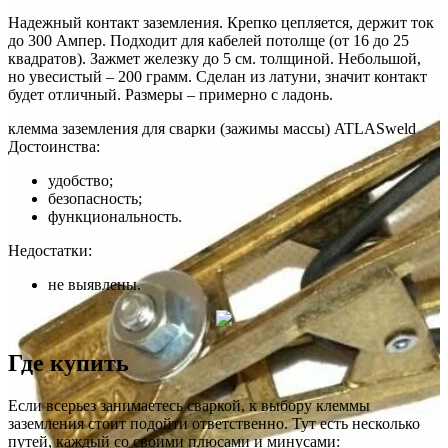
Надежный контакт заземления. Крепко цепляется, держит ток
до 300 Ампер. Подходит для кабелей потолще (от 16 до 25
квадратов). Зажмет железку до 5 см. толщиной. Небольшой,
но увесистый – 200 грамм. Сделан из латуни, значит контакт
будет отличный. Размеры – примерно с ладонь.
клемма заземления для сварки (зажимы массы) ATLASweld
Достоинства:
удобство;
безопасность;
функциональность.
Недостатки:
не выявлены.
Где купить
Если всерьез занимаетесь сваркой, к выбору клеммы
заземления стоит подойти ответственно. Тут есть несколько
путей, каждый со своими плюсами и минусами: