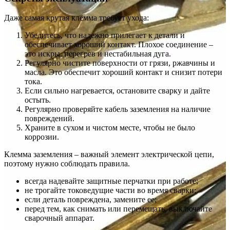
Даже самая крутая клемма требует ухода:
Убедитесь, что надежно прилегает к детали и
обеспечивает хороший контакт. Плохое соединение –
это искры, перегрев и нестабильная дуга.
Регулярно чистите поверхности от грязи, ржавчины и
масла. Это обеспечит хороший контакт и снизит потери
тока.
Если сильно нагревается, остановите сварку и дайте
остыть.
Регулярно проверяйте кабель заземления на наличие
повреждений.
Храните в сухом и чистом месте, чтобы не было
коррозии.
Клемма заземления – важный элемент электрической цепи,
поэтому нужно соблюдать правила.
всегда надевайте защитные перчатки при работе;
не трогайте токоведущие части во время сварки;
если деталь повреждена, замените ее;
перед тем, как снимать или перемещать, выключайте
сварочный аппарат.