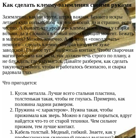
Как сделать клемму заземления своими руками
Заземление, как ни крути, штука важная. Без него искры
летают куда попало, шов – кривой-косой, да и страшно, если
честно. А бывает, что «родная» клемма заземления у сварки
возьми, да и сломайся в самый неподходящий момент. Бежать
в магазин? Можно, конечно. А можно и «поколдовать»
немного – сделать клемму, которая ничуть не хуже
заводской. Главное тут – надежный контакт. Чтобы сварочная
магия работала как часы, ток должен течь строго по плану, а
не блуждать, где вздумается. Давайте разберем, как сделать
такую штуковину, чтобы и работалось безопасно, и сварка
радовала глаз.
Что пригодится:
Кусок металла. Лучше всего стальная пластина,
толстенькая такая, чтобы не гнулась. Примерно, как
половина ладони размером.
Пружина «с характером». Нужна такая, чтобы
прижимала как зверь. Можно в гараже порыться, вдруг
найдется что-то от старой техники. Чем сильнее
прижим, тем лучше контакт.
Кабель толстый. Медный, гибкий. Знаете, как у
профессионалов сварочный провод выглядит? Вот что-