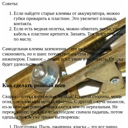
Советы:
Если найдете старые клеммы от аккумулятора, можно
губки приварить к пластине. Это увеличит площадь
контакта.
Если есть медная оплетка, можно обмотать место, где
кабель к пластине крепится. Запаять. Ток будет течь как
по маслу.
Самодельная клемма заземления – это не только способ
сэкономить, но и шанс почувствовать себя немного
инженером. Главное – делать все с умом и на совесть. Сварка
будет удовольствием.
Как сделать ровный шов
Сварка – штука интересная, правда? С одной стороны, мощь
огня, соединяющая металл навечно. С другой – куча нюансов,
из-за которых ровный шов кажется чем-то нереальным. Не
переживайте, это как с велосипедом: сначала падаешь, потом
едешь, а потом уже трюки вытворяешь:
Подготовка. Пыль, ржавчина, краска – это все равно,