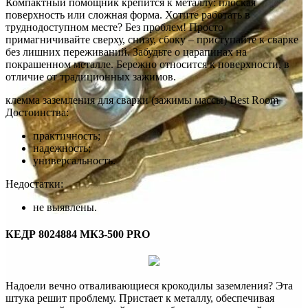
Компактный помощник крепится к металлу: плоская
поверхность или сложная форма. Хотите работать в
труднодоступном месте? Без проблем! Просто
примагничивайте сверху, снизу, сбоку – приступайте к сварке
без лишних переживаний. Забудьте о царапинах на
покрашенном металле. Бережно относится к поверхности, в
отличие от традиционных зажимов.
клемма заземления для сварки (зажимы массы) Best Room
Достоинства:
практичность;
надежность;
универсальность.
Недостатки:
не выявлены.
КЕДР 8024884 МКЗ-500 PRO
Надоели вечно отваливающиеся крокодилы заземления? Эта
штука решит проблему. Пристает к металлу, обеспечивая