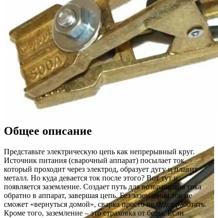
Общее описание
Представьте электрическую цепь как непрерывный круг.
Источник питания (сварочный аппарат) посылает ток,
который проходит через электрод, образует дугу и плавит
металл. Но куда девается ток после этого? Вот тут и
появляется заземление. Создает путь для возвращения тока
обратно в аппарат, завершая цепь. Без заземления ток не
сможет «вернуться домой», сварка просто не будет работать.
Кроме того, заземление – это страховка от беды. Если