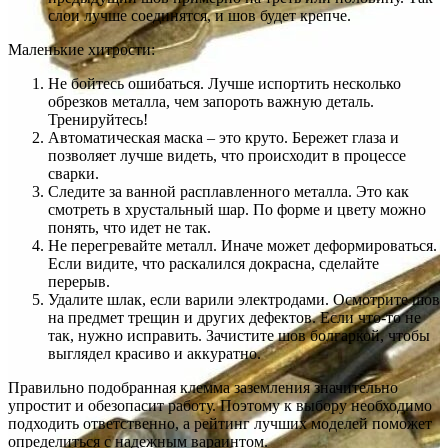
слои лучше соединятся, и шов будет крепче.
Маленькие хитрости:
Не бойтесь ошибаться. Лучше испортить несколько
обрезков металла, чем запороть важную деталь.
Тренируйтесь!
Автоматическая маска – это круто. Бережет глаза и
позволяет лучше видеть, что происходит в процессе
сварки.
Следите за ванной расплавленного металла. Это как
смотреть в хрустальный шар. По форме и цвету можно
понять, что идет не так.
Не перегревайте металл. Иначе может деформироваться.
Если видите, что раскалился докрасна, сделайте
перерыв.
Удалите шлак, если варили электродами. Осмотрите шов
на предмет трещин и других дефектов. Если что-то не
так, нужно исправить. Зачистите шов болгаркой, чтобы
выглядел красиво и аккуратно.
Правильно подобранная клемма заземления значительно
упростит и обезопасит работу. Поэтому к выбору необходимо
подходить ответственно, а рейтинг лучших моделей поможет
определиться с надежным вараинтом.