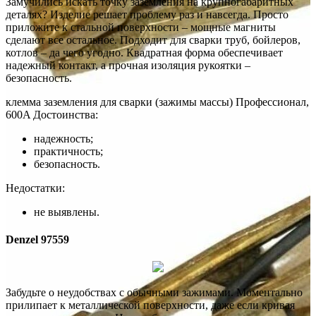
Замучились искать точку заземления на крупногабаритных
деталях? Изделие решает проблему раз и навсегда. Просто
приложите к стальной поверхности – мощные магниты
сделают все остальное. Подходит для сварки труб, бойлеров,
котлов – да чего угодно. Квадратная форма обеспечивает
надежный контакт, а прочная изоляция рукоятки –
безопасность.
клемма заземления для сварки (зажимы массы) Профессионал,
600A Достоинства:
надежность;
практичность;
безопасность.
Недостатки:
не выявлены.
Denzel 97559
Забудьте о неудобствах с обычными зажимами. Моментально
прилипает к металлической поверхности, даже если кривая