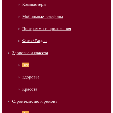
Компьютеры
Мобильные телефоны
Программы и приложения
Фото / Видео
Здоровье и красота
Все
Здоровье
Красота
Строительство и ремонт