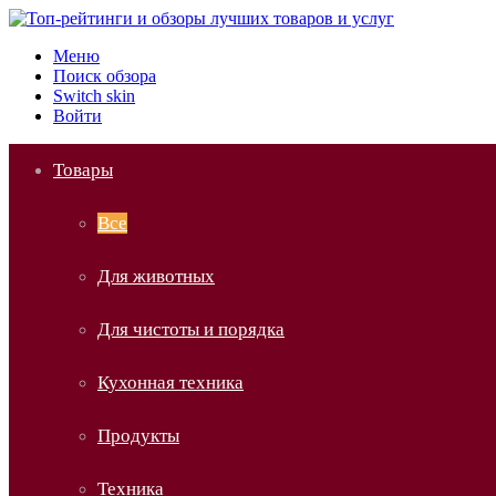
Меню
Поиск обзора
Switch skin
Войти
Товары
Все
Для животных
Для чистоты и порядка
Кухонная техника
Продукты
Техника