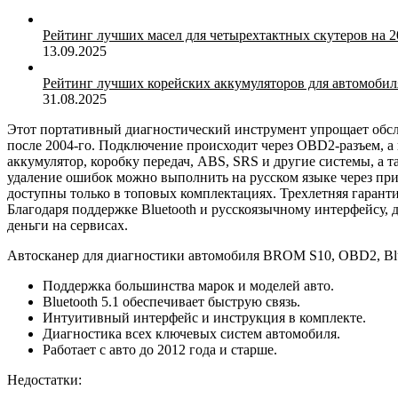
Рейтинг лучших масел для четырехтактных скутеров на 2
13.09.2025
Рейтинг лучших корейских аккумуляторов для автомобиля
31.08.2025
Этот портативный диагностический инструмент упрощает обс
после 2004-го. Подключение происходит через OBD2-разъем, а п
аккумулятор, коробку передач, ABS, SRS и другие системы, а
удаление ошибок можно выполнить на русском языке через при
доступны только в топовых комплектациях. Трехлетняя гарант
Благодаря поддержке Bluetooth и русскоязычному интерфейсу, 
деньги на сервисах.
Автосканер для диагностики автомобиля BROM S10, OBD2, Blue
Поддержка большинства марок и моделей авто.
Bluetooth 5.1 обеспечивает быструю связь.
Интуитивный интерфейс и инструкция в комплекте.
Диагностика всех ключевых систем автомобиля.
Работает с авто до 2012 года и старше.
Недостатки: