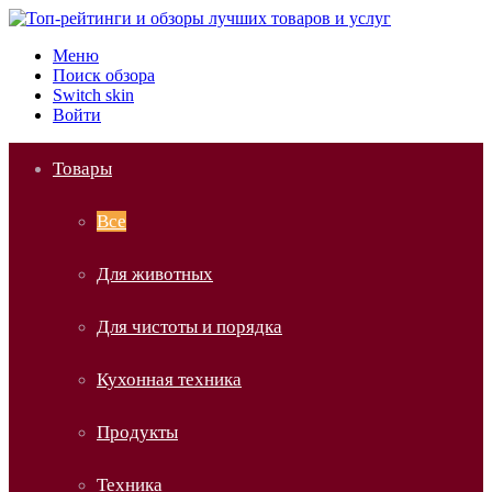
Меню
Поиск обзора
Switch skin
Войти
Товары
Все
Для животных
Для чистоты и порядка
Кухонная техника
Продукты
Техника