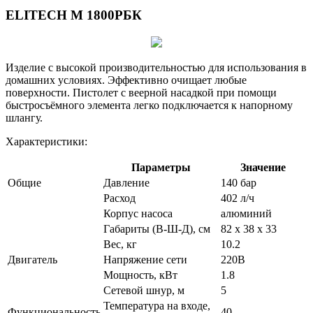
ELITECH М 1800РБК
Изделие с высокой производительностью для использования в
домашних условиях. Эффективно очищает любые
поверхности. Пистолет с веерной насадкой при помощи
быстросъёмного элемента легко подключается к напорному
шлангу.
Характеристики:
Параметры
Значение
Общие
Давление
140 бар
Расход
402 л/ч
Корпус насоса
алюминий
Габариты (В-Ш-Д), см
82 х 38 х 33
Вес, кг
10.2
Двигатель
Напряжение сети
220В
Мощность, кВт
1.8
Сетевой шнур, м
5
Температура на входе,
Функциональность
40