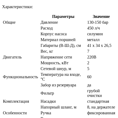
Характеристики:
Параметры
Значение
Общие
Давление
130-150 бар
Расход
450 л/ч
Корпус насоса
силумин
Материал поршней
металл
Габариты (В-Ш-Д), см
41 х 34 х 26,5
Вес, кг
7
Двигатель
Напряжение сети
220В
Мощность, кВт
2
Сетевой шнур, м
5
Температура на входе,
Функциональность
60
°С
Забор из резервуара
да
грубой
Фильтр
очистки
Комплектация
Насадки
стандартная
Напорный шланг, м
8, на держателе
Особенности
Ручка
фиксированная