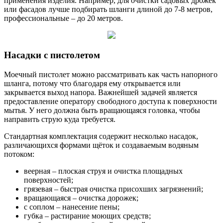
применения изделия. Например, для очистки садовых дрожек
или фасадов лучше подбирать шланги длиной до 7-8 метров,
профессиональные – до 20 метров.
Насадки с пистолетом
Моечный пистолет можно рассматривать как часть напорного
шланга, потому что благодаря ему открывается или
закрывается выход напора. Важнейшей задачей является
предоставление оператору свободного доступа к поверхности
мытья. У него должна быть вращающаяся головка, чтобы
направить струю куда требуется.
Стандартная комплектация содержит несколько насадок,
различающихся формами щёток и создаваемым водяным
потоком:
веерная – плоская струя и очистка площадных
поверхностей;
грязевая – быстрая очистка присохших загрязнений;
вращающаяся – очистка дорожек;
с соплом – нанесение пены;
губка – растирание моющих средств;