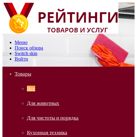
Меню
Поиск обзора
Switch skin
Войти
Товары
Все
Для животных
Для чистоты и порядка
Кухонная техника