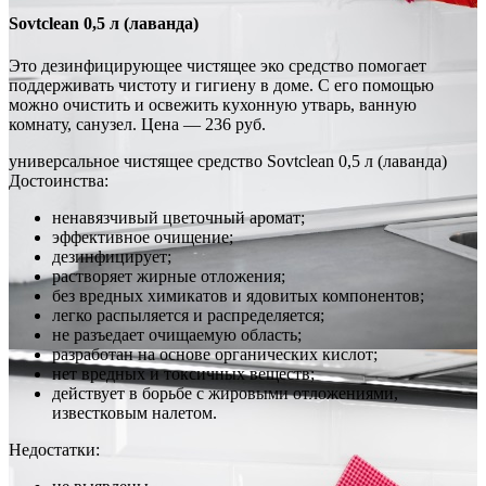
Sovtclean 0,5 л (лаванда)
Это дезинфицирующее чистящее эко средство помогает
поддерживать чистоту и гигиену в доме. С его помощью
можно очистить и освежить кухонную утварь, ванную
комнату, санузел. Цена — 236 руб.
универсальное чистящее средство Sovtclean 0,5 л (лаванда)
Достоинства:
ненавязчивый цветочный аромат;
эффективное очищение;
дезинфицирует;
растворяет жирные отложения;
без вредных химикатов и ядовитых компонентов;
легко распыляется и распределяется;
не разъедает очищаемую область;
разработан на основе органических кислот;
нет вредных и токсичных веществ;
действует в борьбе с жировыми отложениями,
известковым налетом.
Недостатки: