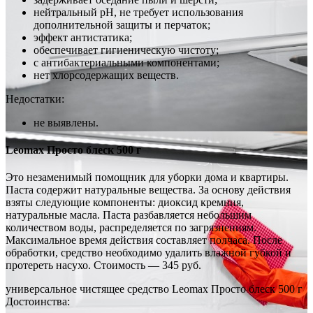
нейтральный pH, не требует использования
дополнительной защиты и перчаток;
эффект антистатика;
обеспечивает гигиеническую чистоту;
с антибактериальными компонентами;
нет хлорсодержащих веществ.
Недостатки:
не выявлены.
Leomax Просто блеск 500 г
Это незаменимый помощник для уборки дома и квартиры.
Паста содержит натуральные вещества. За основу действия
взяты следующие компоненты: диоксид кремния,
натуральные масла. Паста разбавляется небольшим
количеством воды, распределяется по загрязнениям.
Максимальное время действия составляет полчаса. После
обработки, средство необходимо удалить влажной губкой и
протереть насухо. Стоимость — 345 руб.
универсальное чистящее средство Leomax Просто блеск 500 г
Достоинства: