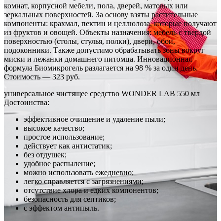
комнат, корпусной мебели, пола, дверей, матовых или
зеркальных поверхностей. За основу взяты растительные
компоненты: крахмал, пектин и целлюлоза, которые получают
из фруктов и овощей. Объекты назначения: мебель с твердой
поверхностью (столы, стулья, полки), двери, обои,
подоконники. Также допустимо обрабатывать зоны вокруг
миски и лежанки домашнего питомца. Инновационная
формула Биомикрогель разлагается на 98 % за один день.
Стоимость — 323 руб.
универсальное чистящее средство WONDER LAB 550 мл
Достоинства:
эффективное очищение и удаление пыли;
высокое качество;
простое использование;
действует как антистатик;
без отдушек;
удобное распыление;
можно использовать ежедневно;
легко справляется с загрязнениями;
отсутствие хлора и едких компонентов;
безопасность для септиков;
с эффектом антипыль.