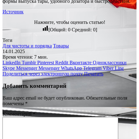
формы выпуска тары, удобного дозатора и быстродействия.
Источник
Нажмите, чтобы оценить статью!
[Общий:
0
Средний:
0
]
Теги
Для чистоты и порядка
Товары
14.01.2025
Время чтения: 7 мин.
LinkedIn
Tumblr
Pinterest
Reddit
Вконтакте
Одноклассники
Skype
Messenger
Messenger
WhatsApp
Telegram
Viber
Line
Поделиться через электронную почту
Печатать
Добавить комментарий
Ваш адрес email не будет опубликован.
Обязательные поля
помечены
*
Комментарий
*