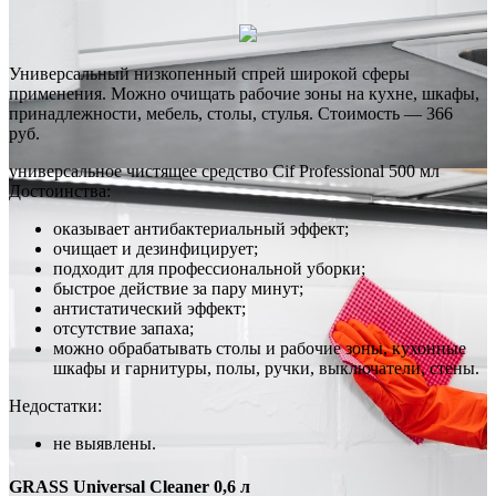
Универсальный низкопенный спрей широкой сферы
применения. Можно очищать рабочие зоны на кухне, шкафы,
принадлежности, мебель, столы, стулья. Стоимость — 366
руб.
универсальное чистящее средство Cif Professional 500 мл
Достоинства:
оказывает антибактериальный эффект;
очищает и дезинфицирует;
подходит для профессиональной уборки;
быстрое действие за пару минут;
антистатический эффект;
отсутствие запаха;
можно обрабатывать столы и рабочие зоны, кухонные
шкафы и гарнитуры, полы, ручки, выключатели, стены.
Недостатки:
не выявлены.
GRASS Universal Cleaner 0,6 л