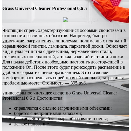
Grass Universal Cleaner Professional 0,6 л
Чистящий спрей, характеризующийся особыми свойствами в
отношении различных объектов. Например, быстро
уничтожает загрязнения с линолеума, полимерных покрытий,
керамической плитки, ламината, паркетной доски. Обновляет
вид и удаляет пятна с древесины, нержавеющей стали,
стеклянных поверхностей, а также изделий из ткани и кожи.
Для начала действия необходимо настроить дозатор-спрей в
положение On. После этого будет происходить распыление в
удобном формате с пенообразованием. Это позволяет
комфортно распределять спрей по всей площади, затрагивая
проблемные места. Стоимость — 395 руб.
универсальное чистящее средство Grass Universal Cleaner
Professional 0,6 л Достоинства:
справляется с сильно загрязненными объектами;
борется с неприятными запахами;
быстродействие благодаря образованию пены;
легкое нанесение.