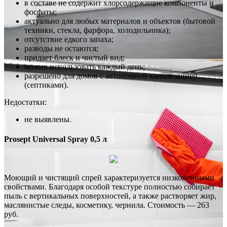
в составе не содержит хлорсодержащие компоненты и
фосфаты;
актуально для любых материалов и объектов (бытовой
техники, стекла, фарфора, холодильника);
отсутствие едкого запаха;
разводы не остаются;
придает блеск и чистый вид;
можно использовать каждый день;
разрешено для домов с автономной канализацией
(септиками).
Недостатки:
не выявлены.
Prosept Universal Spray 0,5 л
Моющий и чистящий спрей характеризуется низкопенными
свойствами. Благодаря особой текстуре полностью собирает
пыль с вертикальных поверхностей, а также растворяет жир,
маслянистые следы, косметику, чернила. Стоимость — 263
руб.