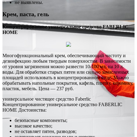
не выявлены.
Крем, паста, гель
Концентрированное универсальное средство FABERLIC
HOME
Многофункциональный крем, обеспечивающий чистоту и
дезинфекцию любым твердым поверхностям. В зависимости
от уровня загрязнения можно развести 10-100 мл. на 10 л.
воды. Для обработки старых пятен или сильно замасленных
площадей использовать в концентрированном виде. Можно
обрабатывать напольные покрытия, кафель, плитку, керамику,
пластик, мебель. Цена — 237 руб.
универсальное чистящее средство Faberlic
Концентрированное универсальное средство FABERLIC
HOME Достоинства:
безопасные компоненты;
высокое качество;
не оставляет пятен, разводов;
задерживает оседание пыли и шерсти;