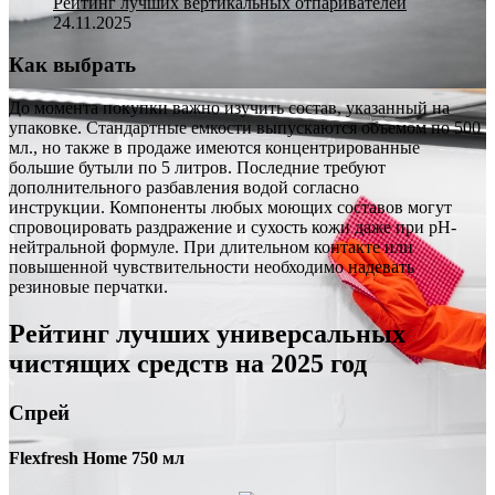
Рейтинг лучших вертикальных отпаривателей
24.11.2025
Как выбрать
До момента покупки важно изучить состав, указанный на
упаковке. Стандартные емкости выпускаются объемом по 500
мл., но также в продаже имеются концентрированные
большие бутыли по 5 литров. Последние требуют
дополнительного разбавления водой согласно
инструкции. Компоненты любых моющих составов могут
спровоцировать раздражение и сухость кожи даже при pH-
нейтральной формуле. При длительном контакте или
повышенной чувствительности необходимо надевать
резиновые перчатки.
Рейтинг лучших универсальных
чистящих средств на 2025 год
Спрей
Flexfresh Home 750 мл