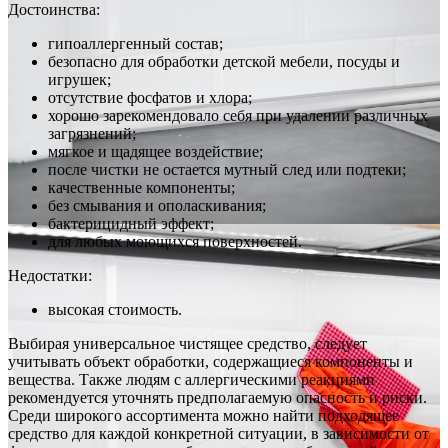
Достоинства:
гипоаллергенный состав;
безопасно для обработки детской мебели, посуды и
игрушек;
отсутствие фосфатов и хлора;
хорошо зарекомендовало себя при удалении различных
загрязнений;
мягкое и щадящее воздействие;
после чистки не остается мутный след или подтеки;
качественные компоненты;
без смывания и ополаскивания;
бактерицидный эффект;
для любых моющихся поверхностей.
Недостатки:
высокая стоимость.
Выбирая универсальное чистящее средство, следует
учитывать объект обработки, содержащиеся компоненты и
вещества. Также людям с аллергическими реакциями
рекомендуется уточнять предполагаемую опасность и риски.
Среди широкого ассортимента можно найти подходящее
средство для каждой конкретной ситуации, в зависимости от