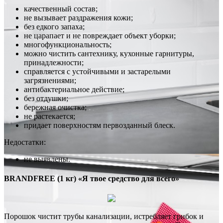
качественный состав;
не вызывает раздражения кожи;
без едкого запаха;
не царапает и не повреждает объект уборки;
многофункциональность;
можно чистить сантехнику, кухонные гарнитуры,
принадлежности;
справляется с устойчивыми и застарелыми
загрязнениями;
антибактериальное действие;
без отдушки;
бережная очистка;
не растекается;
придает поверхностям первозданный блеск.
Недостатки:
не выявлены.
BRANDFREE (1 кг) «Я твое средство для всего»
Порошок чистит трубы канализации, истребляет грибок и