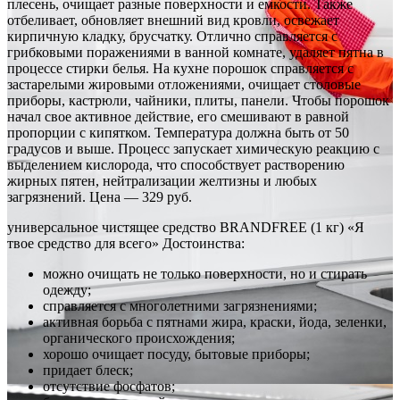
плесень, очищает разные поверхности и емкости. Также
отбеливает, обновляет внешний вид кровли, освежает
кирпичную кладку, брусчатку. Отлично справляется с
грибковыми поражениями в ванной комнате, удаляет пятна в
процессе стирки белья. На кухне порошок справляется с
застарелыми жировыми отложениями, очищает столовые
приборы, кастрюли, чайники, плиты, панели. Чтобы порошок
начал свое активное действие, его смешивают в равной
пропорции с кипятком. Температура должна быть от 50
градусов и выше. Процесс запускает химическую реакцию с
выделением кислорода, что способствует растворению
жирных пятен, нейтрализации желтизны и любых
загрязнений. Цена — 329 руб.
универсальное чистящее средство BRANDFREE (1 кг) «Я
твое средство для всего» Достоинства:
можно очищать не только поверхности, но и стирать
одежду;
справляется с многолетними загрязнениями;
активная борьба с пятнами жира, краски, йода, зеленки,
органического происхождения;
хорошо очищает посуду, бытовые приборы;
придает блеск;
отсутствие фосфатов;