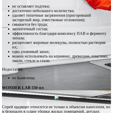
не оставляет подтеки;
достаточно небольшого количества;
удаляет типичные загрязнения (пригоревший
застарелый жир, известковые отложения);
смывается без труда;
экологичный состав;
эффективность благодаря комплексу ПАВ и ферменту
липаза;
расщепляет жировые молекулы, полностью растворяя
их;
едва уловимый запах;
можно использовать на керамике, древесине, пластике,
эмали, стекле и стали.
Недостатки:
не выявлены.
WONDER LAB 550 мл
Спрей щадящее относится не только к объектам нанесения, но
и безопасен в плане уборки жилых помещений, детских