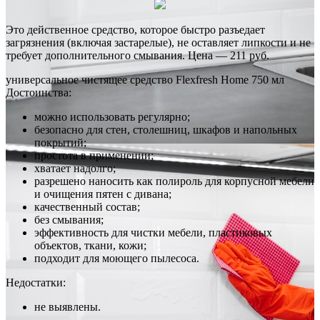
Это действенное средство, которое быстро разъедает
загрязнения (включая застарелые), не оставляет липкости и не
требует дополнительного смывания. Цена — 211 руб.
универсальное чистящее средство Flexfresh Home 750 мл
Достоинства:
можно использовать регулярно;
безопасно для стен, столешниц, шкафов и напольных
покрытий;
простота в применении;
хватает надолго;
разрешено наносить как полироль для корпусной мебели
и очищения пятен с дивана;
качественный состав;
без смывания;
эффективность для чистки мебели, пластиковых
объектов, ткани, кожи;
подходит для моющего пылесоса.
Недостатки:
не выявлены.