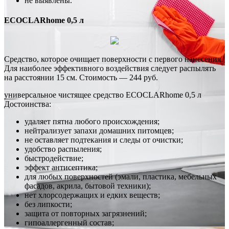
не выявлены.
ECOCLARhome 0,5 л
Средство, которое очищает поверхности с первого нанесения.
Для наиболее эффективного воздействия следует распылять
на расстоянии 15 см. Стоимость — 244 руб.
универсальное чистящее средство ECOCLARhome 0,5 л
Достоинства:
удаляет пятна любого происхождения;
нейтрализует запахи домашних питомцев;
не оставляет подтекания и следы от очистки;
удобство распыления;
быстродействие;
эффект антисептика;
для любых поверхностей (эмали, пластика, мебельных
фасадов, акрила, бытовой техники);
нет хлорсодержащих и едких веществ;
без липкости;
защита от повторных загрязнений;
гипоаллергенный состав;