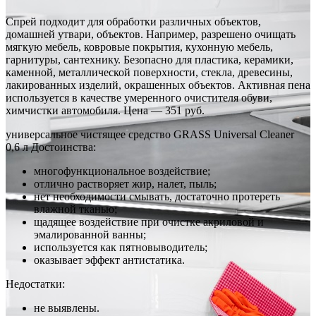
Спрей подходит для обработки различных объектов,
домашней утвари, объектов. Например, разрешено очищать
мягкую мебель, ковровые покрытия, кухонную мебель,
гарнитуры, сантехнику. Безопасно для пластика, керамики,
каменной, металлической поверхности, стекла, древесины,
лакированных изделий, окрашенных объектов. Активная пена
используется в качестве умеренного очистителя обуви,
химчистки автомобиля. Цена — 351 руб.
универсальное чистящее средство GRASS Universal Cleaner
0,6 л Достоинства:
многофункциональное воздействие;
отлично растворяет жир, налет, пыль;
нет необходимости смывать, достаточно протереть
влажной тканью;
щадящее воздействие при очистке акриловой и
эмалированной ванны;
используется как пятновыводитель;
оказывает эффект антистатика.
Недостатки:
не выявлены.