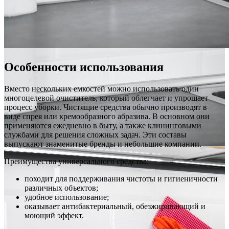
Особенности использования
Вместо нескольких емкостей можно использовать один
многоцелевой очиститель, который облегчает и упрощает
процесс уборки. Чистящие средства обычно производят в
виде спрея или кремообразного абразива. В основном они
применяются ежедневно в быту, а также клининговыми
службами для решения сложных задач. Эти составы
выпускают знаменитые бренды и небольшие компании.
Преимущества универсального средства:
походит для поддерживания чистоты и гигиеничности
различных объектов;
удобное использование;
оказывает антибактериальный, обезжиривающий и
моющий эффект.