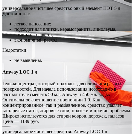
универсальное чистящее средство овый элемент ПЭТ 5 л
Достоинства:
легкое нанесение;
подходит для плитки, керамогранита, линолеума,
ламината, паркета;
экономичный расход.
Недостатки:
не выявлены.
Amway LOC 1 л
Гель-концентрат, который подходит для очищения разных
поверхностей. Для начала использования необходимо в
распылителе смешать 50 мл. Amway и 450 мл. воды.
Оптимальное соотношение пропорции 1:9. Как
концентрированное, так и разбавленное, средство удаляет
застарелые пятна, жировые слои, подтеки и прочие проблемы.
Широко используется для стирки ковров, дорожек, паласов.
Цена — 1139 руб.
универсальное чистящее средство Amway LOC 1 л