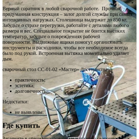
Верный соратник в любой сварочной работе. Прочная,
продуманная конструкция – залог долгой службы при самых
интенсивных нагрузках. Столешница выдержит до 850 кг.
Забудьте о страхе перегрузки, работайте с деталями любого
размера и вес. Специальное покрытие не боится высоких
температур, забудьте о повреждениях рабочей
поверхности. Выдвижные ящики помогут организовать
инструменты и расходники, чтобы все необходимое всегда
было под рукой. Встроенная вытяжка моментально удаляет
дым.
сварочный стол СС-01-02 «Мастер» Достоинства:
практичность;
эстетика;
долговечность.
Недостатки:
не выявлены.
Где купить
Загляните в специализированные магазины сварочного