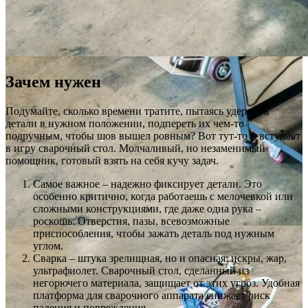
Зачем нужен
Подумайте, сколько времени тратите, пытаясь удержать
детали в нужном положении, подпереть их чем-то
подручным, чтобы шов вышел ровным? Вот тут-то и вступает
в игру сварочный стол. Молчаливый, но незаменимый
помощник, готовый взять на себя кучу задач.
Самое важное – надежно фиксирует детали. Это
особенно критично, когда работаешь с мелочевкой или
сложными конструкциями, где даже одна рука –
роскошь. Отверстия, пазы, всевозможные
приспособления, чтобы зажать деталь под нужным
углом.
Сварка – штука зрелищная, но и опасная: искры, жар,
ультрафиолет. Сварочный стол, сделанный из
негорючего материала, защищает от этих угроз. Удобная
платформа для сварочного аппарата снижает риск
падения и повреждения.