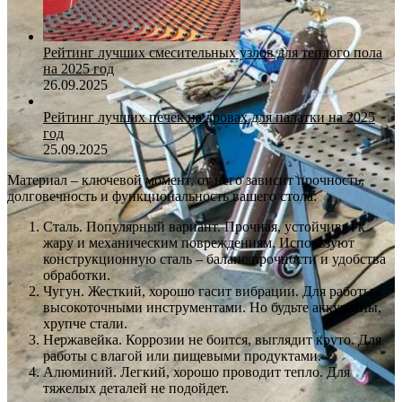
Рейтинг лучших смесительных узлов для теплого пола
на 2025 год
26.09.2025
Рейтинг лучших печек на дровах для палатки на 2025
год
25.09.2025
Материал – ключевой момент, от него зависит прочность,
долговечность и функциональность вашего стола:
Сталь. Популярный вариант. Прочная, устойчивая к
жару и механическим повреждениям. Используют
конструкционную сталь – баланс прочности и удобства
обработки.
Чугун. Жесткий, хорошо гасит вибрации. Для работы с
высокоточными инструментами. Но будьте аккуратны,
хрупче стали.
Нержавейка. Коррозии не боится, выглядит круто. Для
работы с влагой или пищевыми продуктами.
Алюминий. Легкий, хорошо проводит тепло. Для
тяжелых деталей не подойдет.