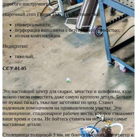
дорогого инструмента.
сварочный стол Flames 1527.116 Достоинства:
универсальность;
перфорация выполнена с безупречной точностью;
полная комплектация.
Недостатки:
тяжелый.
ССУ-01-05
Это настоящий центр для сварки, зачистки и шлифовки, куда
можно смело поместить даже самую крупную деталь. Больше
не нужно таскать тяжелые заготовки по цеху. Станет
надежным помощником на промышленном участке. Это
полноценное, стационарное рабочее место, которое сэкономит
ваше время и силы. Не бойтесь ставить на него даже самые
массивные детали.
Столешница толщиной 3 мм. не боится высоких температур и