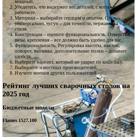
мощный.
Убедитесь, что выдержит вес деталей, с которыми
работаете.
Материал – выбирайте сердцем и опытом. Сталь –
универсально, чугун – для точности, нержавейка – для
стиля.
Конструкция – оцените функциональность. Отверстия,
пазы, крепления – все должно быть удобно для вас.
Функциональность. Регулировка высоты, наклон,
поворот, вытяжка, дополнительные полки – добавьте
удобств.
Выберите вариант, который не ударит по кошельку.
Выбирайте известных производителей.
Изучите мнения других пользователей.
Рейтинг лучших сварочных столов на
2025 год
Бюджетные модели
Flames 1527.100