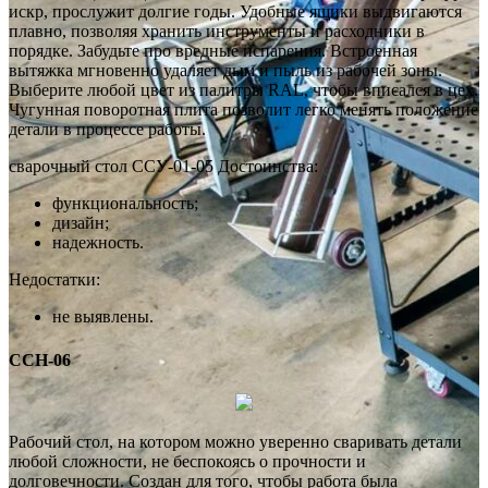
искр, прослужит долгие годы. Удобные ящики выдвигаются
плавно, позволяя хранить инструменты и расходники в
порядке. Забудьте про вредные испарения. Встроенная
вытяжка мгновенно удаляет дым и пыль из рабочей зоны.
Выберите любой цвет из палитры RAL, чтобы вписался в цех.
Чугунная поворотная плита позволит легко менять положение
детали в процессе работы.
сварочный стол ССУ-01-05 Достоинства:
функциональность;
дизайн;
надежность.
Недостатки:
не выявлены.
ССН-06
Рабочий стол, на котором можно уверенно сваривать детали
любой сложности, не беспокоясь о прочности и
долговечности. Создан для того, чтобы работа была