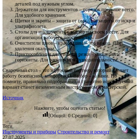
деталей под нужным углом.
Держатели для инструментов – порядок превыше всего.
Для удобного хранения.
Щитки и экраны – защита от глаз. Для защиты от искр и
ультрафиолета.
Столы для инструмента – мастер на своем месте. Для
организации рабочего пространства.
Очистители швов – красота шва – это важно. Для
удаления окалины.
Приспособления для гибки и резки – расширяйте
горизонты. Для расширения функциональности.
Сварочный стол – это надежный партнер, который сделает
работу безопасной, комфортной. Выбор – за вами. Но
помните, правильно подобранный и грамотно используемый
вариант станет незаменимым инструментом в мастерской.
Источник
Нажмите, чтобы оценить статью!
[Общий:
0
Средний:
0
]
Теги
Инструменты и приборы
Строительство и ремонт
27.07.2025