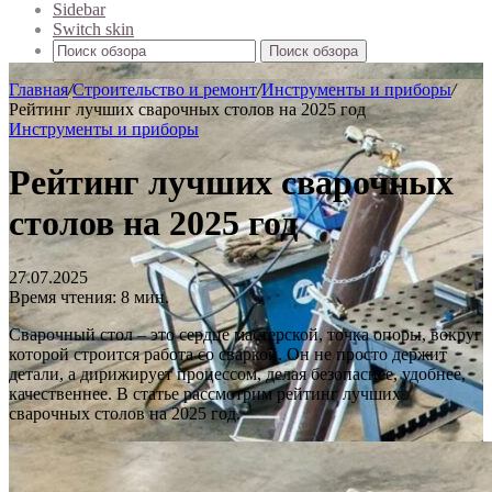
Sidebar
Switch skin
Поиск обзора
Главная
/
Строительство и ремонт
/
Инструменты и приборы
/
Рейтинг лучших сварочных столов на 2025 год
Инструменты и приборы
Рейтинг лучших сварочных
столов на 2025 год
27.07.2025
Время чтения: 8 мин.
Сварочный стол – это сердце мастерской, точка опоры, вокруг
которой строится работа со сваркой. Он не просто держит
детали, а дирижирует процессом, делая безопаснее, удобнее,
качественнее. В статье рассмотрим рейтинг лучших
сварочных столов на 2025 год.