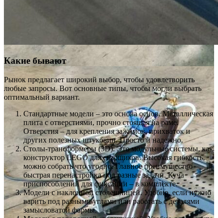
Какие бывают
Рынок предлагает широкий выбор, чтобы удовлетворить
любые запросы. Вот основные типы, чтобы могли выбрать
оптимальный вариант.
Стандартные модели – это основа основ. Металлическая
плита с отверстиями, прочно стоящая на раме.
Отверстия – для крепления зажимов, прихваток и
других полезных штуковин. Просто и надежно.
Столы-трансформеры (3D). Это модульные системы, как
конструктор LEGO для сварщиков. Высокая гибкость,
можно собрать что угодно. Главное преимущество –
быстрая перенастройка под разные задачи. Куча
приспособлений для фиксации – в комплекте.
Модели с наклонной столешницей. Удобно, если нужно
варить под разными углами или работать с деталями
замысловатой формы.