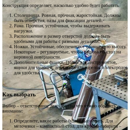
Конструкция определяет, насколько удобно будет работать.
Столешница. Ровная, прочная, жаростойкая. Должны
быть отверстия, пазы для фиксации деталей.
Рама. Прочная, устойчивая, чтобы выдерживать
нагрузки.
Расположение и размер отверстий должны быть
удобными для работы с разными деталями.
Ножки. Устойчивые, обеспечивают правильную высоту.
Некоторые – регулируемые, чтобы выровнять стол на
неровной поверхности.
Дополнительные фишки. Полки для инструментов,
ящики для мелочей, держатели для горелок и электродов
для удобства.
Как выбрать
Выбор – ответственное дело. Вот на что нужно обратить
внимание:
Определите, какие работы будете выполнять. Для
мелочевки – компактный стол, для крупно-габарита –