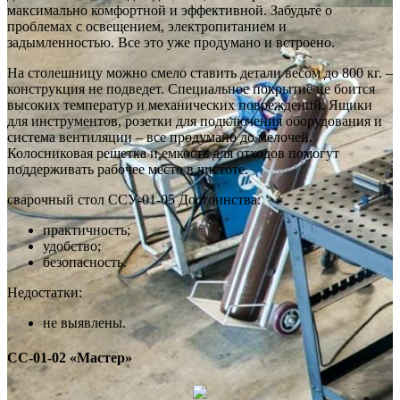
максимально комфортной и эффективной. Забудьте о
проблемах с освещением, электропитанием и
задымленностью. Все это уже продумано и встроено.
На столешницу можно смело ставить детали весом до 800 кг. –
конструкция не подведет. Специальное покрытие не боится
высоких температур и механических повреждений. Ящики
для инструментов, розетки для подключения оборудования и
система вентиляции – все продумано до мелочей.
Колосниковая решетка и емкость для отходов помогут
поддерживать рабочее место в чистоте.
сварочный стол ССУ-01-05 Достоинства:
практичность;
удобство;
безопасность.
Недостатки:
не выявлены.
СС-01-02 «Мастер»