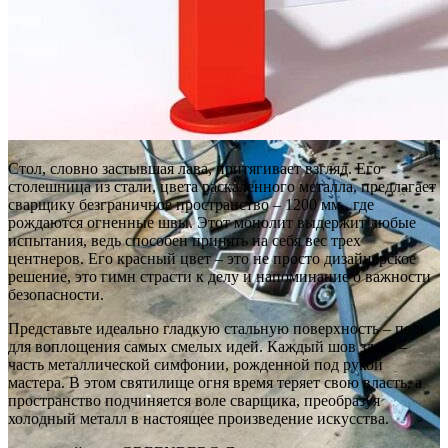
Стол, словно застывшая лава, притягивает взгляд. Его
столешница из стали, цвета раскаленного металла, предлагает
сварщику безграничное пространство – 1200 мм., где
рождаются огненные швы. Этот монолит выдержит любые
испытания, ведь способен принять на себя вес трех
центнеров. Его красный цвет – это не просто дизайнерское
решение, это гимн страсти к делу и напоминание о важности
безопасности.
Представьте идеально гладкую стальную поверхность – поле
для воплощения самых смелых идей. Каждый шов здесь –
часть металлической симфонии, рожденной под рукой
мастера. В этом святилище огня время теряет свою власть, а
пространство подчиняется воле сварщика, преобразуя
холодный металл в настоящее произведение искусства.