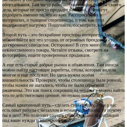
оборудования. Там часто работают настоящие фанаты своего
дела, которые не просто продадут вам стол, а помогут
подобрать именно то, что нужно. Расспросите их о
материалах, о толщине столешницы, о том, как стол
выдерживает нагрузку. Пощупайте, посмотрите, как сделан.
Второй путь – это бескрайние просторы интернета. Здесь
можно найти все что угодно, от огромных брендовых столов
до скромных самоделок. Осторожно! В сети много подделок и
некачественного товара. Читайте отзывы, смотрите на
фотографии, ищите проверенных продавцов.
А еще есть старые добрые рынки и объявления. Там иногда
можно найти настоящие раритеты, столы, которые видели
многое и еще послужат. Но здесь нужна особая
внимательность. Проверьте, чтобы столешница была ровной,
чтобы ножки не шатались, чтобы не было серьезной
ржавчины. Это как поиск сокровищ на чердаке – можно найти
что-то действительно ценное, но нужно покопаться.
Самый креативный путь – сделать стол самому. Если у вас
есть опыт работы с металлом и немного фантазии, то почему
бы и нет? Это позволит создать стол, идеально подходящий
под ваши нужды и возможности.