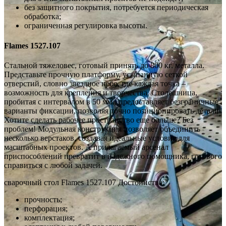
без защитного покрытия, потребуется периодическая
обработка;
ограниченная регулировка высоты.
Flames 1527.107
Стальной тяжеловес, готовый принять до 800 кг. металла.
Представьте прочную платформу, усыпанную сеткой
отверстий, словно звездное небо, где каждая точка –
возможность для крепления и творчества. Столешница,
пробитая с интервалом в 50 мм., предоставляет безграничные
варианты фиксации, позволяя точно позиционировать детали.
Хотите сделать рабочее пространство еще больше? Без
проблем! Модульная конструкция позволяет объединить
несколько верстаков, создавая идеальные условия для
масштабных проектов. А прилагаемый арсенал
приспособлений превратит в надежного помощника, готового
справиться с любой задачей.
сварочный стол Flames 1527.107 Достоинства:
прочность;
перфорация;
комплектация;