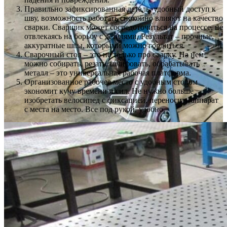
Правильно зафиксированная деталь, удобный доступ к
шву, возможность работать спокойно влияют на качество
сварки. Сварщик может сосредоточиться на процессе, не
отвлекаясь на борьбу с деталями. Результат – прочные,
аккуратные швы, которыми можно гордиться.
Сварочный стол – это не только про сварку. На нем
можно собирать, резать, шлифовать, обрабатывать
металл – это универсальная рабочая платформа.
Организованное рабочее место с удобным столом
экономит кучу времени и сил. Не нужно больше
изобретать велосипед с фиксацией, переносить аппарат
с места на место. Все под рукой, удобно.