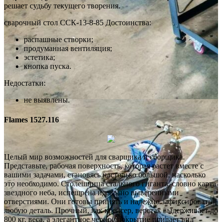
решает судьбу текущего творения.
сварочный стол ССК-13-8-85 Достоинства:
распашные створки;
продуманная вентиляция;
эстетика;
кнопка пуска.
Недостатки:
не выявлены.
Flames 1527.116
Целый мир возможностей для сварщика и сборщика.
Представьте, рабочая поверхность, которая растет вместе с
вашими задачами, становясь настолько большой, насколько
это необходимо. Столешница стального гиганта, словно карта
звездного неба, испещрена идеально выверенными
отверстиями. Они готовы принять и надежно зафиксировать
любую деталь. Прочный, как крейсер, верстак выдерживает до
800 кг. веса, а элегантное черное покрытие придает вид