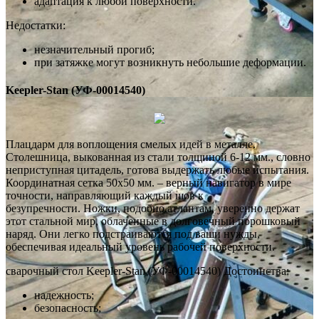
адаптация к любой поверхности.
Недостатки:
незначительный прогиб;
при затяжке могут возникнуть небольшие деформации.
Keepler-Stan (УФ-00014540)
Плацдарм для воплощения смелых идей в металле.
Столешница, выкованная из стали толщиной 6-12 мм., словно
неприступная цитадель, готова выдержать любые испытания.
Координатная сетка 50х50 мм. – верный навигатор в мире
точности, направляющий каждый шов к
безупречности. Ножки, подобно атлантам, уверенно держат
этот стальной мир, облаченные в долговечный порошковый
наряд. Они легко подстраиваются под ваши нужды,
обеспечивая идеальный уровень рабочей поверхности.
сварочный стол Keepler-Stan (УФ-00014540) Достоинства:
надежность;
безопасность;