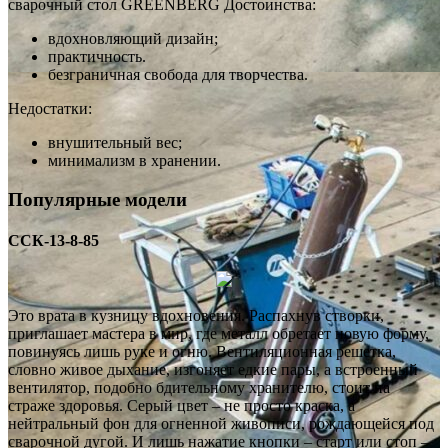
сварочный стол GREENBERG Достоинства:
вдохновляющий дизайн;
практичность.
безграничная свобода для творчества.
Недостатки:
внушительный вес;
минимализм в хранении.
Популярные модели
ССК-13-8-85
Это врата в кузницу вдохновения. Распахнув створки,
приглашает мастера в мир, где металл обретает новую форму,
повинуясь лишь руке и огню. Вентиляционная решетка,
словно живое дыхание, изгоняет едкие пары, а встроенный
вентилятор, подобно бдительному хранителю, стоит на
страже здоровья. Серый цвет – не просто краска, а
нейтральный фон для огненной живописи, рождающейся под
сварочной дугой. И лишь нажатие кнопки – старт или стоп –