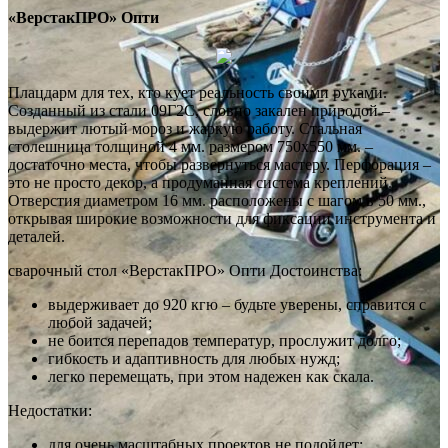
«ВерстакПРО» Опти
Плацдарм для тех, кто кует реальность своими руками.
Созданный из стали 09Г2С, словно закален природой –
выдержит лютый мороз и жаркую работу. Стальная
столешница толщиной 4 мм. размером 750х550 мм. –
достаточно места, чтобы развернуться мастеру. Перфорация –
это не просто декор, а продуманная система креплений.
Отверстия диаметром 16 мм. расположены с шагом в 50 мм.,
открывая широкие возможности для фиксации инструмента и
деталей.
сварочный стол «ВерстакПРО» Опти Достоинства:
выдерживает до 920 кгю – будьте уверены, справится с
любой задачей;
не боится перепадов температур, прослужит долго;
гибкость и адаптивность для любых нужд;
легко перемещать, при этом надежен как скала.
Недостатки:
для очень масштабных проектов не подойдет;