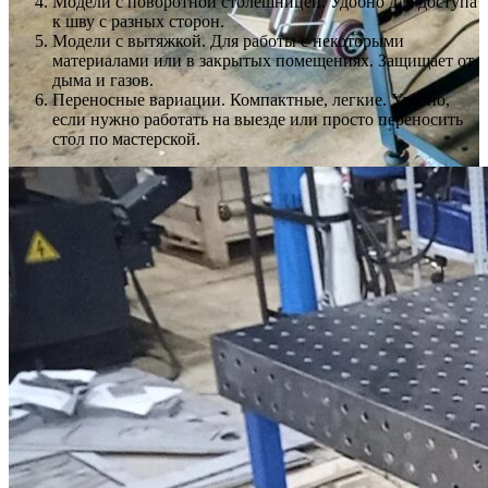
Модели с поворотной столешницей. Удобно для доступа
к шву с разных сторон.
Модели с вытяжкой. Для работы с некоторыми
материалами или в закрытых помещениях. Защищает от
дыма и газов.
Переносные вариации. Компактные, легкие. Удобно,
если нужно работать на выезде или просто переносить
стол по мастерской.