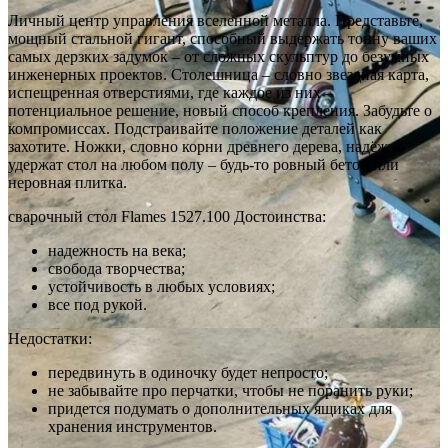
Личный центр управления вселенной металла. Представьте,
мощный стальной гигант, способный выдержать тонну ваших
самых дерзких задумок – от сложных скульптур до безумных
инженерных проектов. Столешница – словно звездная карта,
испещренная отверстиями, где каждое из них –
потенциальное решение, новый способ крепления. Забудьте о
компромиссах. Подстраивайте положение деталей как
захотите. Ножки, словно корни древнего дерева, надёжно
удержат стол на любом полу – будь-то ровный бетон или
неровная плитка.
сварочный стол Flames 1527.100 Достоинства:
надежность на века;
свобода творчества;
устойчивость в любых условиях;
все под рукой.
Недостатки:
передвинуть в одиночку будет непросто;
не забывайте про перчатки, чтобы не поранить руки;
придется подумать о дополнительных ящиках для
хранения инструментов.