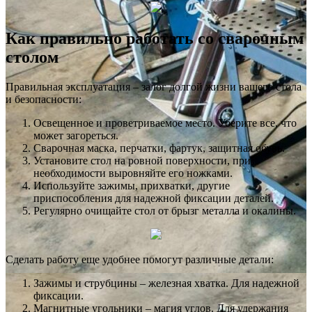
Как правильно работать со сварочным
столом
Правильная эксплуатация – залог долгой жизни вашего стола
и безопасности:
Освещенное и проветриваемое место. Уберите все, что
может загореться.
Сварочная маска, перчатки, фартук, защитная обувь.
Установите стол на ровной поверхности, при
необходимости выровняйте его ножками.
Используйте зажимы, прихватки, другие
приспособления для надежной фиксации деталей.
Регулярно очищайте стол от брызг металла и окалины.
Сделать работу еще удобнее помогут различные детали:
Зажимы и струбцины – железная хватка. Для надежной
фиксации.
Магнитные угольники – магия углов. Для удержания