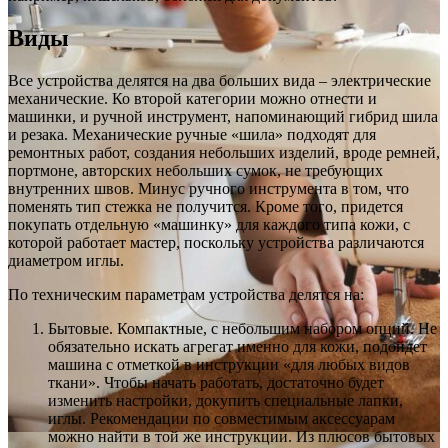
Виды
Все устройства делятся на два больших вида – электрические
механические. Ко второй категории можно отнести и
машинки, и ручной инструмент, напоминающий гибрид шила
и резака. Механические ручные «шила» подходят для
ремонтных работ, создания небольших изделий, вроде ремней,
портмоне, авторских небольших сумок, не требующих
внутренних швов. Минус ручного инструмента в том, что
поменять тип стежка не получится. Кроме того, придется
покупать отдельную «машинку» для каждого типа кожи, с
которой работает мастер, поскольку устройства различаются
диаметром иглы.
По техническим параметрам устройства делятся на:
Бытовые. Компактные, с небольшим набором опций. Не
обязательно искать агрегат именно для кожи, подойдет
машина с отметкой в инструкции «для любых видов
ткани». Чтобы начать работать, достаточно будет
изменить настройки, докупить специальные лапки,
иглы. Рекомендации по совместимым аксессуарам
можно найти в той же инструкции. Из плюсов бытовых