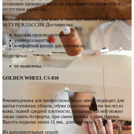
остановки производства из-за вышедшего из строя узла и
отсутствия запчастей.
швейная машинка для кожи и тяжелых тканей Durkopp Adler
M-TYPE КЛАССИК Достоинства:
высокая производительность;
универсальность;
комфортная работа для персонала.
Недостатки:
не выявлены.
GOLDEN WHEEL CS-810
Рекомендована для профессиональных швей, подходит для
шитья головных уборов, обуви (кроссовок, в том числе) из
кожи, тканей средней плотности, толщины. На ней можно
также сшить ботфорты, при смене ролика – даже парики.
Высота подъема лапки 11 мм., длина стежка – 5 мм.
Из дополнительных опций: