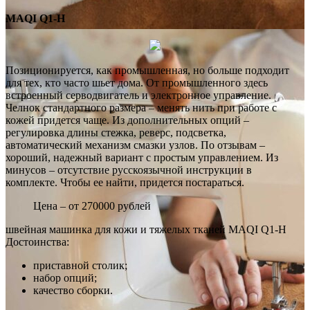
MAQI Q1-H
Позиционируется, как промышленная, но больше подходит
для тех, кто часто шьет дома. От промышленного здесь
встроенный серводвигатель и электронное управление.
Челнок стандартного размера – менять нить при работе с
кожей придется чаще. Из дополнительных опций –
регулировка длины стежка, реверс, подсветка,
автоматический механизм смазки узлов. По отзывам –
хороший, надежный вариант с простым управлением. Из
минусов – отсутствие русскоязычной инструкции в
комплекте. Чтобы ее найти, придется постараться.
Цена – от 270000 рублей
швейная машинка для кожи и тяжелых тканей MAQI Q1-H
Достоинства:
приставной столик;
набор опций;
качество сборки.