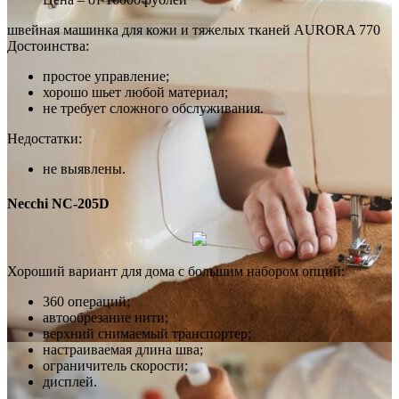
швейная машинка для кожи и тяжелых тканей AURORA 770
Достоинства:
простое управление;
хорошо шьет любой материал;
не требует сложного обслуживания.
Недостатки:
не выявлены.
Necchi NC-205D
Хороший вариант для дома с большим набором опций:
360 операций;
автообрезание нити;
верхний снимаемый транспортер;
настраиваемая длина шва;
ограничитель скорости;
дисплей.