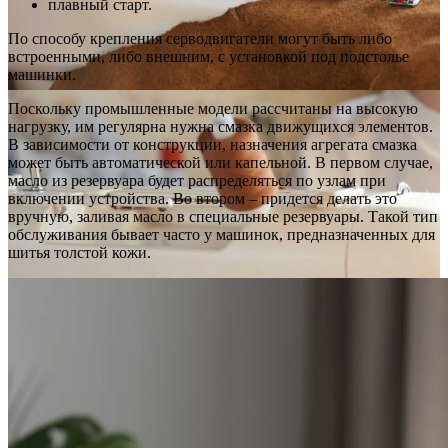
плавный старт.
По способу крепления серводвигатели могут быть либо
встроенными, либо внешним, с установкой под подстолье
машинки.
Поскольку промышленные модели рассчитаны на высокую
нагрузку, им регулярна нужна смазка движущихся элементов.
В зависимости от конструкции, назначения агрегата смазка
может быть автоматической или капельной. В первом случае,
масло из резервуара будет распределяться по узлам при
включении устройства. Во втором – придется делать это
вручную, заливая масло в специальные резервуары. Такой тип
обслуживания бывает часто у машинок, предназначенных для
шитья толстой кожи.