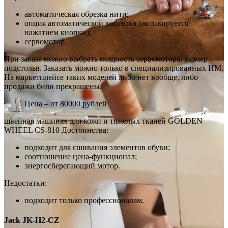
автоматическая обрезка нити;
опция автоматической закрепки (активируется
нажатием кнопки);
сервомотор.
При заказе можно выбрать мощность сервомотора, размер
подстолья. Заказать можно только в специализированных ИМ.
На маркетплейсе таких моделей либо нет вообще, либо
продажи били прекращены.
Цена – от 80000 рублей
швейная машинка для кожи и тяжелых тканей GOLDEN
WHEEL CS-810 Достоинства:
подходит для сшивания элементов обуви;
соотношение цена-функционал;
энергосберегающий мотор.
Недостатки:
подходит только профессионалам.
Jack JK-H2-CZ