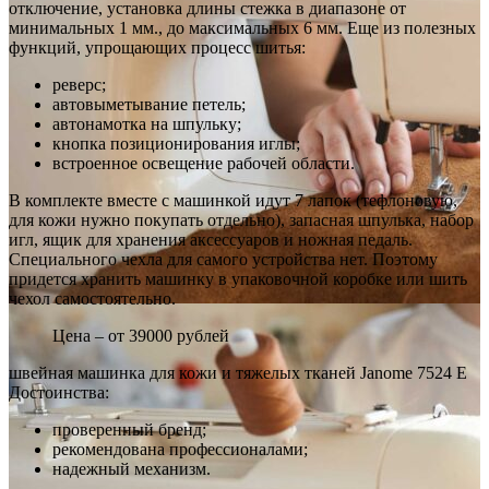
отключение, установка длины стежка в диапазоне от
минимальных 1 мм., до максимальных 6 мм. Еще из полезных
функций, упрощающих процесс шитья:
реверс;
автовыметывание петель;
автонамотка на шпульку;
кнопка позиционирования иглы;
встроенное освещение рабочей области.
В комплекте вместе с машинкой идут 7 лапок (тефлоновую,
для кожи нужно покупать отдельно), запасная шпулька, набор
игл, ящик для хранения аксессуаров и ножная педаль.
Специального чехла для самого устройства нет. Поэтому
придется хранить машинку в упаковочной коробке или шить
чехол самостоятельно.
Цена – от 39000 рублей
швейная машинка для кожи и тяжелых тканей Janome 7524 E
Достоинства:
проверенный бренд;
рекомендована профессионалами;
надежный механизм.