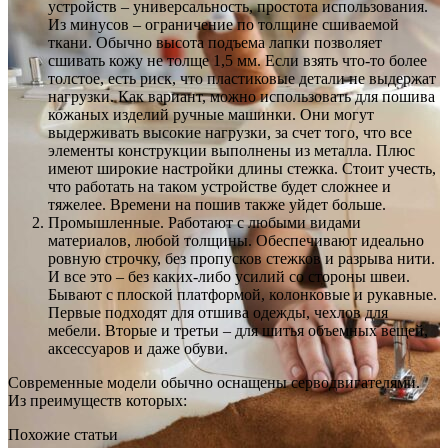
устройств – универсальность, простота использования.
Из минусов – ограничение по толщине сшиваемой
ткани. Обычно высота подъема лапки позволяет
сшивать кожу не толще 1,5 мм. Если взять что-то более
толстое, есть риск, что пластиковые детали не выдержат
нагрузки. Как вариант, можно использовать для пошива
кожаных изделий ручные машинки. Они могут
выдерживать высокие нагрузки, за счет того, что все
элементы конструкции выполнены из металла. Плюс
имеют широкие настройки длины стежка. Стоит учесть,
что работать на таком устройстве будет сложнее и
тяжелее. Времени на пошив также уйдет больше.
Промышленные. Работают с любыми видами
материалов, любой толщины. Обеспечивают идеально
ровную строчку, без пропусков стежков и разрыва нити.
И все это – без каких-либо усилий со стороны швеи.
Бывают с плоской платформой, колонковые и рукавные.
Первые подходят для отшива одежды, чехлов для
мебели. Вторые и третьи – для шитья объемных вещей,
аксессуаров и даже обуви.
Современные модели обычно оснащены серводвигателями.
Из преимуществ которых:
Похожие статьи