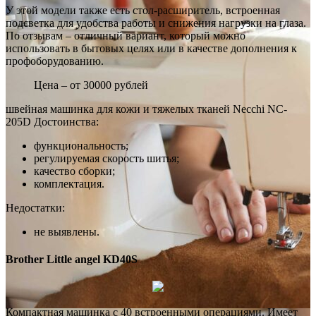
У этой модели также есть стол-расширитель, встроенная
подсветка для удобства работы и снижения нагрузки на глаза.
По отзывам – отличный вариант, который можно
использовать в бытовых целях или в качестве дополнения к
профоборудованию.
Цена – от 30000 рублей
швейная машинка для кожи и тяжелых тканей Necchi NC-
205D Достоинства:
функциональность;
регулируемая скорость шитья;
качество сборки;
комплектация.
Недостатки:
не выявлены.
Brother Little angel KD40S
Компактная машинка с 40 встроенными операциями. Имеет