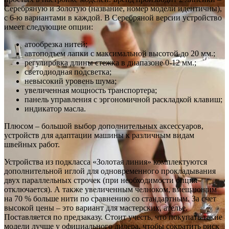
Серебряную и Золотую (название, номер модели идентичны),
с 6-ю вариантами в каждой. В Серебряной версии устройство
имеет следующие опции:
атообрезка нитей;
автоподъем лапки с максимальной высотой до 20 мм.;
регулировка длины стежка в диапазоне 0-12 мм.;
светодиодная подсветка;
невысокий уровень шума;
увеличенная мощность транспортера;
панель управления с эргономичной раскладкой клавиш;
индикатор масла.
Плюсом – большой выбор дополнительных аксессуаров,
устройств для адаптации машины к различным видам
швейных работ.
Устройства из подкласса «Золотая линия» комплектуются
дополнительной иглой для одновременного прокладывания
двух параллельных строчек (при необходимости опция
отключается). А также увеличенным челноком, вмещающим
на 70 % больше нити по сравнению со стандартным. За счет
высокой цены – это вариант для мастерских, ателье.
Поставляется по предзаказу. Стоит учесть, что покупать такие
модели лучше у официального дилера, чтобы сократить риск