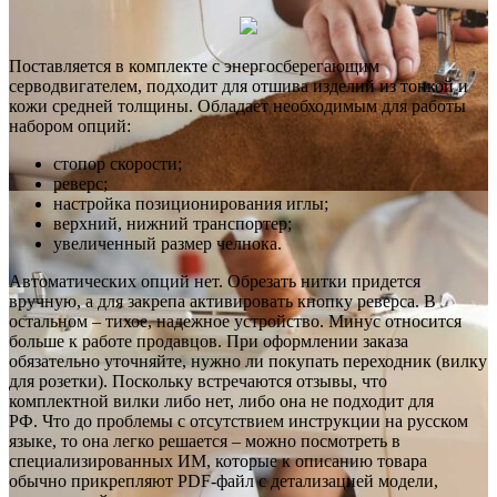
Поставляется в комплекте с энергосберегающим
серводвигателем, подходит для отшива изделий из тонкой и
кожи средней толщины. Обладает необходимым для работы
набором опций:
стопор скорости;
реверс;
настройка позиционирования иглы;
верхний, нижний транспортер;
увеличенный размер челнока.
Автоматических опций нет. Обрезать нитки придется
вручную, а для закрепа активировать кнопку реверса. В
остальном – тихое, надежное устройство. Минус относится
больше к работе продавцов. При оформлении заказа
обязательно уточняйте, нужно ли покупать переходник (вилку
для розетки). Поскольку встречаются отзывы, что
комплектной вилки либо нет, либо она не подходит для
РФ. Что до проблемы с отсутствием инструкции на русском
языке, то она легко решается – можно посмотреть в
специализированных ИМ, которые к описанию товара
обычно прикрепляют PDF-файл с детализацией модели,