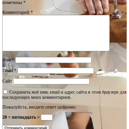
помечены
*
Комментарий
*
Имя
*
Email
*
Сайт
Сохранить моё имя, email и адрес сайта в этом браузере для
последующих моих комментариев.
Пожалуйста, введите ответ цифрами:
20 + пятнадцать =