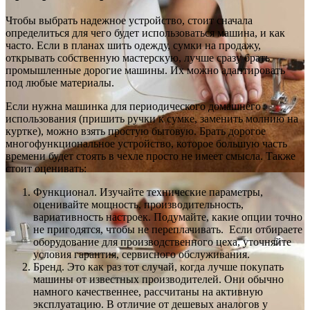
Чтобы выбрать надежное устройство, стоит сначала
определиться для чего будет использоваться машина, и как
часто. Если в планах шить одежду, сумки на продажу,
открывать собственную мастерскую, лучше сразу брать
промышленные дорогие машины. Их можно адаптировать
под любые материалы.
Если нужна машинка для периодического домашнего
использования (пришить ручки к сумке, заменить молнию на
куртке), можно взять простую бытовую. Брать дорогое
многофункциональное устройство, которое большую часть
времени будет стоять в чехле просто не имеет смысла. Также
стоит оценивать:
Функционал. Изучайте технические параметры,
оценивайте мощность, производительность,
вариативность настроек. Подумайте, какие опции точно
не пригодятся, чтобы не переплачивать. Если отбираете
оборудование для производственного цеха, уточняйте
условия гарантия, сервисного обслуживания.
Бренд. Это как раз тот случай, когда лучше покупать
машины от известных производителей. Они обычно
намного качественнее, рассчитаны на активную
эксплуатацию. В отличие от дешевых аналогов у