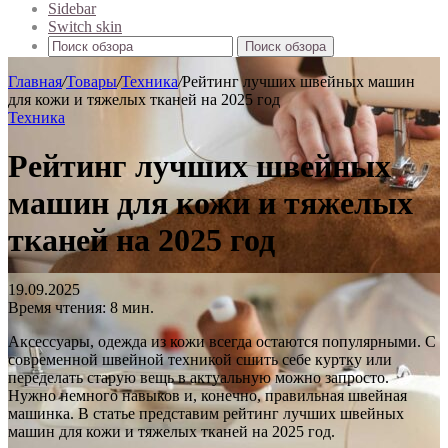
Sidebar
Switch skin
Поиск обзора
Главная
/
Товары
/
Техника
/
Рейтинг лучших швейных машин
для кожи и тяжелых тканей на 2025 год
Техника
Рейтинг лучших швейных
машин для кожи и тяжелых
тканей на 2025 год
19.09.2025
Время чтения: 8 мин.
Аксессуары, одежда из кожи всегда остаются популярными. С
современной швейной техникой сшить себе куртку или
переделать старую вещь в актуальную можно запросто.
Нужно немного навыков и, конечно, правильная швейная
машинка. В статье представим рейтинг лучших швейных
машин для кожи и тяжелых тканей на 2025 год.