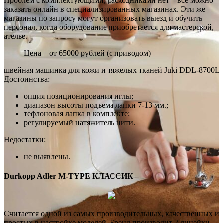
Проблем с комплектующими, расходниками нет – все можно
заказать онлайн в специализированных магазинах. Эти же
магазины по запросу могут организовать выезд и обучить
персонал, когда оборудование приобретается для мастерской,
ателье.
Цена – от 65000 рублей (с приводом)
швейная машинка для кожи и тяжелых тканей Juki DDL-8700L
Достоинства:
опция позиционирования иглы;
диапазон высоты подъема лапки 7-13 мм.;
тефлоновая лапка в комплекте;
регулируемый натяжитель нити.
Недостатки:
не выявлены.
Durkopp Adler M-TYPE КЛАССИК
Считается одной из самых производительных, качественных и
простых в настройке моделей. Бренд производит 2 линейки –