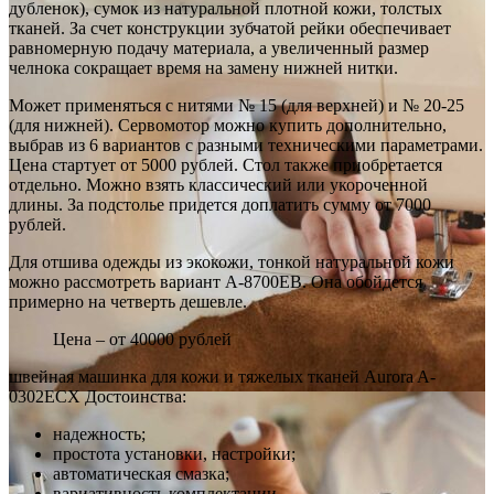
дубленок), сумок из натуральной плотной кожи, толстых
тканей. За счет конструкции зубчатой рейки обеспечивает
равномерную подачу материала, а увеличенный размер
челнока сокращает время на замену нижней нитки.
Может применяться с нитями № 15 (для верхней) и № 20-25
(для нижней). Сервомотор можно купить дополнительно,
выбрав из 6 вариантов с разными техническими параметрами.
Цена стартует от 5000 рублей. Стол также приобретается
отдельно. Можно взять классический или укороченной
длины. За подстолье придется доплатить сумму от 7000
рублей.
Для отшива одежды из экокожи, тонкой натуральной кожи
можно рассмотреть вариант A-8700EB. Она обойдется
примерно на четверть дешевле.
Цена – от 40000 рублей
швейная машинка для кожи и тяжелых тканей Aurora A-
0302ECX Достоинства:
надежность;
простота установки, настройки;
автоматическая смазка;
вариативность комплектации.