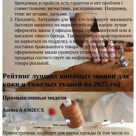
брендовых устройств есть гарантия и нет проблем с
совместимыми запчастями, расходниками. Например,
теми же иглами, лапками.
Продавец. Актуально для тех, кто планирует заказывать
бытовую машинку на маркетплейсах. В идеале лучше
оформлять заказа у официальных представителей или в
магазине самого бренда. Так получится гарантированно
не нарваться на подделку, а вернуть деньги в случае
поставки бракованного товара будет проще. Перед
оформлением заказа проверьте отзывы, уточните у
продавца соответствует ли информация в карточке
товара реальной.
Рейтинг лучших швейных машин для
кожи и тяжелых тканей на 2025 год
Промышленные модели
Aurora A-0302ECX
Прямострочная, подходит для шитья одежды (в том числе из