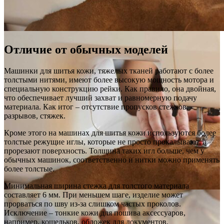
Отличие от обычных моделей
Машинки для шитья кожи, тяжелых тканей работают с более
толстыми нитями, имеют более высокую мощность мотора и
специальную конструкцию рейки. Как правило, она двойная,
что обеспечивает лучший захват и равномерную подачу
материала. Как итог – отсутствие пропусков стежков,
разрывов, стяжек.
Кроме этого на машинах для шитья кожи используются более
толстые режущие иглы, которые не просто прокалывают, а
прорезают поверхность. Толщина таких игл больше, чем у
обычных машинок, соответственно и нитки можно применять
более толстые.
Минимальная ширина стежка для толстого материала
составляет 6 мм. При меньшем шаге, изделие может
прорваться по шву из-за слишком частых проколов.
Исключение – тонкие кожи для пошива аксессуаров,
например, кошельков, обложек для документов.