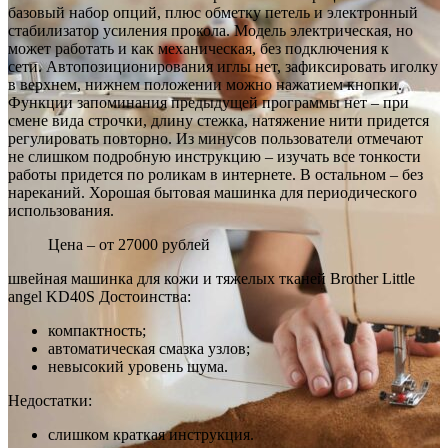
базовый набор опций, плюс обметку петель и электронный
стабилизатор усиления прокола. Модель электрическая, но
может работать и как механическая, без подключения к
сети. Автопозиционирования иглы нет, зафиксировать иголку
в верхнем, нижнем положении можно нажатием кнопки.
Функции запоминания предыдущей программы нет – при
смене вида строчки, длину стежка, натяжение нити придется
регулировать повторно. Из минусов пользователи отмечают
не слишком подробную инструкцию – изучать все тонкости
работы придется по роликам в интернете. В остальном – без
нареканий. Хорошая бытовая машинка для периодического
использования.
Цена – от 27000 рублей
швейная машинка для кожи и тяжелых тканей Brother Little
angel KD40S Достоинства:
компактность;
автоматическая смазка узлов;
невысокий уровень шума.
Недостатки:
слишком краткая инструкция.