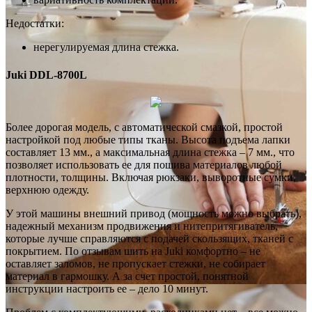
Недостатки:
нерегулируемая длина стежка.
Juki DDL-8700L
Более дорогая модель, с автоматической смазкой, простой
настройкой под любые типы тканы. Высота подъема лапки
составляет 13 мм., а максимальная длина стежка – 7 мм., что
позволяет использовать ее для пошива материалов любой
плотности, толщины. Включая рюкзаки, выворотные сумки,
верхнюю одежду.
У этой машины внешний привод (мощность можно выбрать),
надежный механизм продвижения и нитепритягиватель,
которые лучше справляются с подачей скользящих, тканей с
покрытием. По отзывам шить на Juki комфортно – не
оставляет заломов, не пропускает стежки, не собирает
материал в гармошку. А за счет простой, понятной
инструкции настроить ее – дело 10 минут.