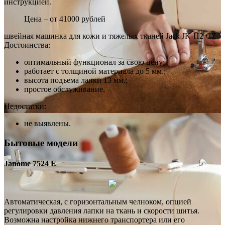
инструкцией.
Цена – от 41000 рублей
швейная машинка для кожи и тяжелых тканей Jack JK-H2-CZ
Достоинства:
оптимальный функционал за свою цену;
работает с толщиной материала до 5 мм.;
высота подъема лапки 13 мм.;
простое обслуживание.
Недостатки:
не выявлены.
Бытовые модели
Janome 7524 E
Автоматическая, с горизонтальным челноком, опцией
регулировки давления лапки на ткань и скорости шитья.
Возможна настройка нижнего транспортера или его