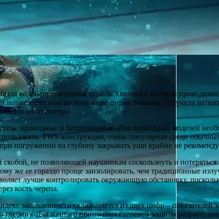
 была водонепроницаемая модель Xtrainerz с костной проводимос
ми позже известная во всем мире фирма Samsung получила пат
яющим их от потери.
группы: проводные и беспроводные. Для проводных моделей нео
использовать. TWS-конструкция, очень популярная среди обычных
при погружении на глубину закрывать уши крайне не рекомендуе
скобой, не позволяющей наушникам соскользнуть и потеряться. 
ому же ее гораздо проще заизолировать, чем традиционные излу
озволяет лучше контролировать окружающую обстановку, поскол
рез кость черепа.
Индекс защищенности складывается из двух цифр – показателей 
ю глубину. Для точного понимания степеней защиты разработана