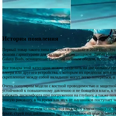
История появления
Первый товар такого типа появился в продаже в 2019 году. Это
своими гарнитурами для бегунов и велогонщиков. Двумя года
Galaxy Buds, оснащенные съемным шейным ободом, предохран
Все товары этой категории можно разделить на две большие 
плеера или другого устройства, с которым их предполагается 
скрепленные между собой вкладыши могут легко потеряться, а 
Очень популярны модели с костной проводимостью и защитной 
устойчивой к повышенному давлению и не боящейся влаги, к т
избежать дискомфорта при погружении на глубину, а также п
ушную раковину, в то время как звук от наушников поступает че
Помимо этого, модели отличаются по классу влагостойкости. 
брызг, струй под давлением и при погружении на определенну