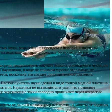
тью звука, разработанная брендом Aftershokz, известным
ент на водозащищенные гибридные беспроводные наушники
бходимо предусмотреть покупку водонепроницаемого чехла для
 наушников, в воде не слишком удобна: отдельные, не
тся, поскольку это создает дополнительное давление.
Пьезоизлучатель звука сделан в виде тонкой медной пластины,
чатели. Наушники не вставляются в уши, что позволяет
ьку окружающие звуки свободно проникают через открытую
защиты от пыли и мелких твердых частиц и защиты от водяных
 специальная таблица.