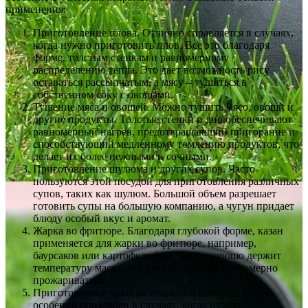
применения:
Приготовление плова. Отлично справляется в случаях,
когда нужно приготовить плов. Все это благодаря
форме, толстым стенкам и равномерному
распределению тепла. Это дает возможность рису
оставаться рассыпчатым, а мясу – тушиться в
собственном соку с овощами.
Тушение мяса и овощей. Можно тушить мясо, овощи и
другие продукты. Толстые стенки и дно обеспечивают
равномерный нагрев, предотвращающий пригорание и
способствующий медленному томлению продуктов, что
делает их более нежными и сочными.
Приготовление шулюма и других супов. Часто
пользуются этой посудой для приготовления различных
супов, таких как шулюм. Большой объем разрешает
готовить супы на большую компанию, а чугун придает
блюду особый вкус и аромат.
Жарка во фритюре. Благодаря глубокой форме, казан
применяется для жарки во фритюре, например,
баурсаков или картофеля фри. Чугун хорошо держит
температуру масла, что дает продуктам равномерно
прожариваться.
Приготовление блюд на открытом воздухе. Казан
особенно популярен в случаях, когда нужно