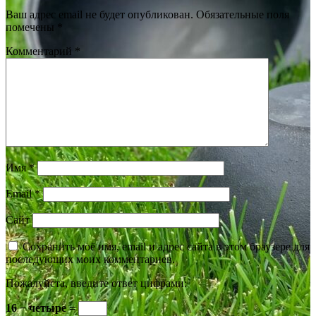
Ваш адрес email не будет опубликован.
Обязательные поля
помечены
*
Комментарий
*
Имя
*
Email
*
Сайт
Сохранить моё имя, email и адрес сайта в этом браузере для
последующих моих комментариев.
Пожалуйста, введите ответ цифрами:
16 − четыре =