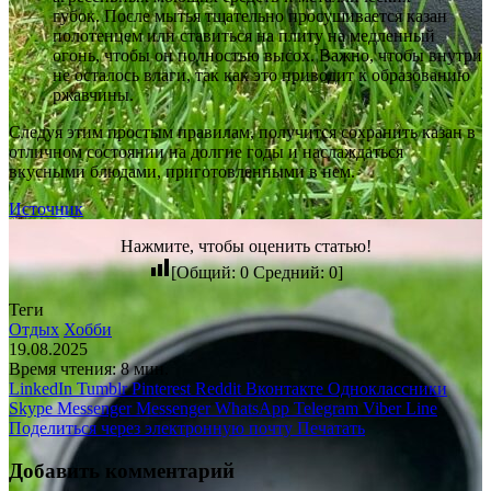
губок. После мытья тщательно просушивается казан
полотенцем или ставиться на плиту на медленный
огонь, чтобы он полностью высох. Важно, чтобы внутри
не осталось влаги, так как это приводит к образованию
ржавчины.
Следуя этим простым правилам, получится сохранить казан в
отличном состоянии на долгие годы и наслаждаться
вкусными блюдами, приготовленными в нем.
Источник
Нажмите, чтобы оценить статью!
[Общий:
0
Средний:
0
]
Теги
Отдых
Хобби
19.08.2025
Время чтения: 8 мин.
LinkedIn
Tumblr
Pinterest
Reddit
Вконтакте
Одноклассники
Skype
Messenger
Messenger
WhatsApp
Telegram
Viber
Line
Поделиться через электронную почту
Печатать
Добавить комментарий