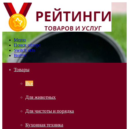
Меню
Поиск обзора
Switch skin
Войти
Товары
Все
Для животных
Для чистоты и порядка
Кухонная техника