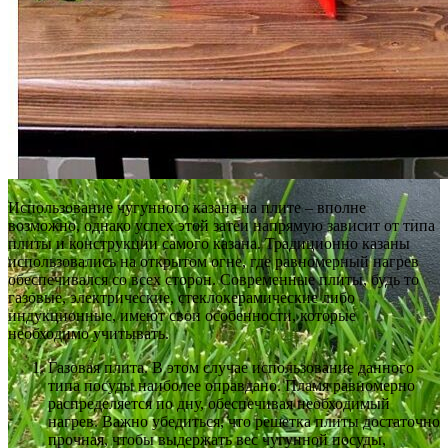
Использование чугунного казана на плите – вполне
возможно, однако успех этой затеи напрямую зависит от типа
плиты и конструкции самого казана. Традиционно казаны
использовались на открытом огне, где равномерный нагрев
обеспечивался со всех сторон. Современные плиты, будь то
газовые, электрические, стеклокерамические либо
индукционные, имеют свои особенности, которые
необходимо учитывать.
Газовая плита. В этом случае использование данного
типа посуды наиболее оправдано. Пламя равномерно
распределяется по дну, обеспечивая необходимый
нагрев. Важно убедиться, что решетка плиты достаточно
прочная, чтобы выдержать вес чугунной посуды,