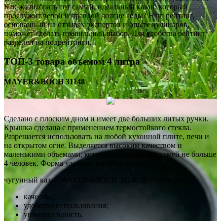
Как же выбрать тот самый, идеальный казан, который
прослужит верой и правдой долгие годы? Наш рейтинг,
основанный на отзывах экспертов и опыте кулинаров,
поможет сделать правильный выбор. Для удобства рейтинг
разделен на подрейтинги.
ТОП-3 товара объемом 4 литра
MAYER&BOCH 31148
Сделано с плоским дном и имеет две больших литых ручки.
Крышка сделана с применением термостойкого стекла.
Разрешается использовать на любой кухонной плите, печи и
на открытом огне. Выделяется высоким качеством и
маленькими объемами, которые подходят для семей не больше
4 человек. Форма удобная, но весит много.
чугунный казан MAYER&BOCH 31148 Достоинства:
качество;
удобство использования;
универсальность.