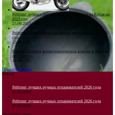
Рейтинг лучших поставщиков мотоциклов из Китая на
2025 год
25.09.2025
Рейтинг лучших печек на дровах для палатки на 2025
год
25.09.2025
Рейтинг лучших косметологических клиник в Москве
на 2025 год
24.09.2025
Показать больше
Новые
Рейтинг лучших ручных отпаривателей 2026 года
11.05.2026
Рейтинг лучших ручных отпаривателей 2026 года
27.02.2026
Последние темы