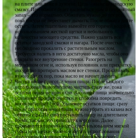
на плите или даже в духовке. Цель – выжечь заводскую
смазку. При обжиге будет выделяться дым и неприятный
запах – это нормально. Обжигать нужно до тех пор,
пока посуда не перестанет дымить. После обжига дайте
остыть. Затем тщательно вымойте его горячей водой с
использованием жесткой щетки и небольшого
количества моющего средства. Важно удалить все
остатки заводской смазки и нагара. После очистки
необходимо прокалить с растительным маслом.
Требуется налить в него достаточно масла, чтобы оно
покрыло все внутренние стенки. Разогреть на
медленном огне и, используя половник или прихватку,
аккуратно протирать маслом все стенки. Прокаливать
нужно до тех пор, пока масло не начнет дымить.
Чистка после приготовления пищи. После каждого
использования необходимо чистить сразу же, пока
остатки пищи не присохли. Засохшая пища значительно
усложняет процесс очистки и способна повредить
антипригарный слой. Удаление остатков пищи: сразу
после приготовления пищи нужно убрать из казана все
остатки еды. Не стоит оставлять пищу на длительное
время, так как это приводит к коррозии. Далее
промывается горячей водой с использованием мягкой
губки или щетки. Важно избегать использования
агрессивных моющих средств и металлических