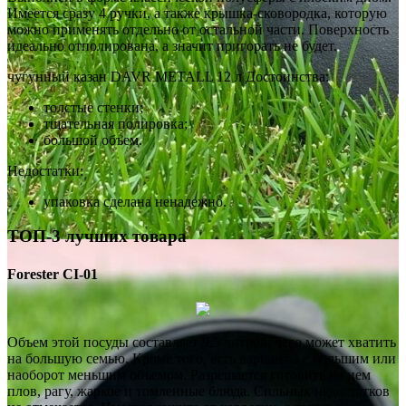
Имеется сразу 4 ручки, а также крышка-сковородка, которую
можно применять отдельно от остальной части. Поверхность
идеально отполирована, а значит пригорать не будет.
чугунный казан DAVR METALL 12 л Достоинства:
толстые стенки;
тщательная полировка;
большой объем.
Недостатки:
упаковка сделана ненадежно.
ТОП-3 лучших товара
Forester CI-01
Объем этой посуды составляет 9,5 литров, чего может хватить
на большую семью. Кроме того, есть варианты с большим или
наоборот меньшим объемом. Разрешается готовить на нем
плов, рагу, жаркое и томленные блюда. Сильных недостатков