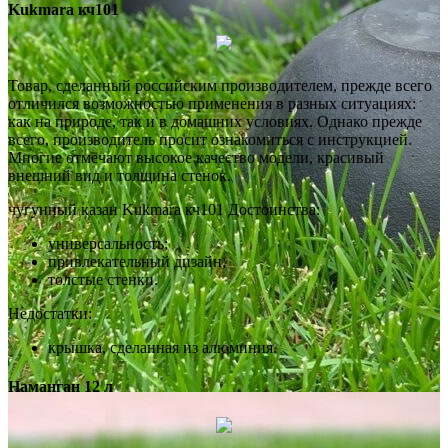
Kukmara кч101
Товар, сделанный российским производителем, прежде всего
отличился возможностью применения в разных ситуациях:
как на природе, так и в домашних условиях. Однако прежде
всего, производитель просит ознакомиться с инструкцией.
Многие отмечают высокое качество модели, красивый
внешний вид и толщина стенок.
чугунный казан Kukmara кч101 Достоинства:
универсальность;
привлекательный дизайн;
толстые стенки.
Недостатки:
крышка, сделанная из алюминия.
Наманган 12 л