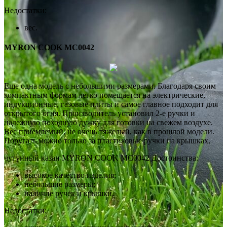
Недостатки:
вес.
MYRON COOK MC0042
Еще одна модель с небольшими размерами. Благодаря своим
компактным формам легко помещается на электрические,
индукционные, газовые плиты и самое главное подходит для
открытого огня. Производитель установил 2-е ручки и
надежную походную дужку для готовки на свежем воздухе.
Вес приемлемый, не очень тяжелый, как в прошлой модели.
Поругать можно только за пластиковые ручки на крышках.
чугунный казан MYRON COOK MC0042 Достоинства:
высокое качество изделия;
небольшие размеры;
наличие ручек и крышки.
Недостатки: