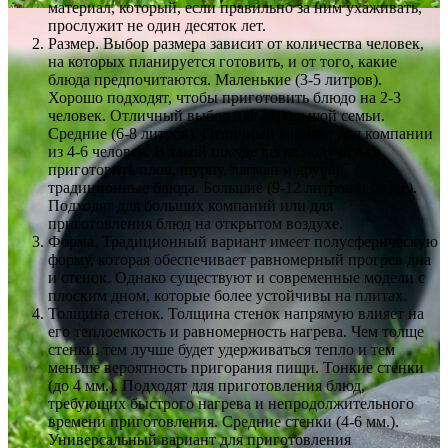
материал, который, если правильно за ним ухаживать,
прослужит не один десяток лет.
Размер. Выбор размера зависит от количества человек,
на которых планируется готовить, и от того, какие
блюда предпочитаются. Маленькие (3-5 литров).
Хорошо подходят, чтобы приготовить блюдо на 2-3
человек. Отличный выбор для небольшой семьи.
Средние (6-8 литров). Отличный вариант для компании
из 4-6 человек. В такой посуде легко получиться
приготовить плов, шурпу, лагман и другие
традиционные блюда. Большие (9-12 литров и более).
Подходят для больших компаний или для
приготовления блюд на открытом воздухе.
Форма. Традиционный вариант имеет полусферическую
форму, которая обеспечивает равномерный прогрев дна
и стенок. Однако существуют и современные модели с
плоским дном, которые более устойчивы на плитах.
Толщина стенок. Толщина стенок напрямую влияет на
его теплоемкость и равномерность нагрева. Чем толще
стенки, тем лучше будет удерживаться тепло и тем
меньше вероятность пригорания пищи. Тонкие стенки
(до 4 мм.). Подходят для приготовления блюд,
требующих быстрого нагрева и непродолжительного
времени приготовления. Средние стенки (4-6 мм.).
Универсальный вариант для приготовления