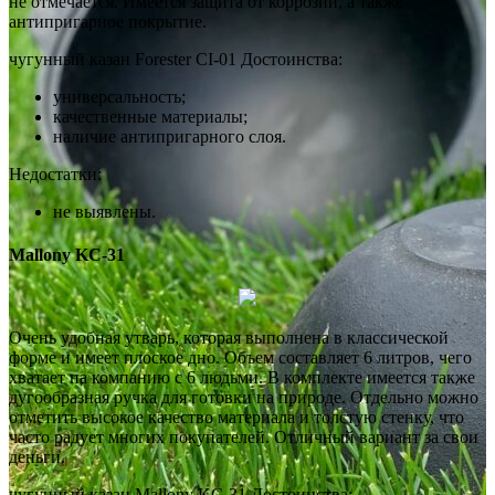
не отмечается. Имеется защита от коррозии, а также
антипригарное покрытие.
чугунный казан Forester CI-01 Достоинства:
универсальность;
качественные материалы;
наличие антипригарного слоя.
Недостатки:
не выявлены.
Mallony KС-31
Очень удобная утварь, которая выполнена в классической
форме и имеет плоское дно. Объем составляет 6 литров, чего
хватает на компанию с 6 людьми. В комплекте имеется также
дугообразная ручка для готовки на природе. Отдельно можно
отметить высокое качество материала и толстую стенку, что
часто радует многих покупателей. Отличный вариант за свои
деньги.
чугунный казан Mallony KС-31 Достоинства: