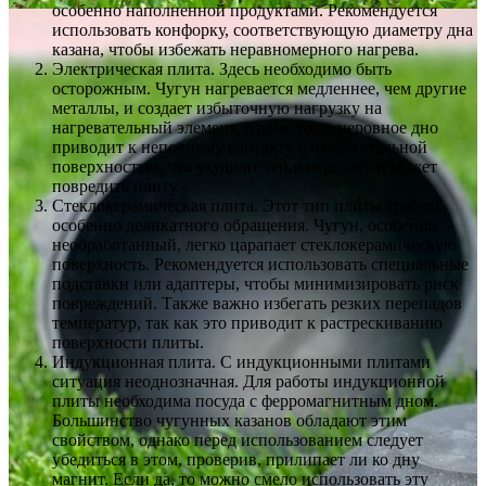
особенно наполненной продуктами. Рекомендуется
использовать конфорку, соответствующую диаметру дна
казана, чтобы избежать неравномерного нагрева.
Электрическая плита. Здесь необходимо быть
осторожным. Чугун нагревается медленнее, чем другие
металлы, и создает избыточную нагрузку на
нагревательный элемент. Кроме того, неровное дно
приводит к неполному контакту с нагревательной
поверхностью, что ухудшит теплопередачу и может
повредить плиту.
Стеклокерамическая плита. Этот тип плиты требует
особенно деликатного обращения. Чугун, особенно
необработанный, легко царапает стеклокерамическую
поверхность. Рекомендуется использовать специальные
подставки или адаптеры, чтобы минимизировать риск
повреждений. Также важно избегать резких перепадов
температур, так как это приводит к растрескиванию
поверхности плиты.
Индукционная плита. С индукционными плитами
ситуация неоднозначная. Для работы индукционной
плиты необходима посуда с ферромагнитным дном.
Большинство чугунных казанов обладают этим
свойством, однако перед использованием следует
убедиться в этом, проверив, прилипает ли ко дну
магнит. Если да, то можно смело использовать эту