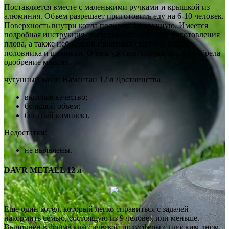
Поставляется вместе с маленькими ручками и крышкой из
алюминия. Объем разрешает приготовить еду на 6-10 человек.
Поверхность внутри котла полировали вручную. Имеется
подробная инструкция, несколько специй для приготовления
плова, а также небольшой приятный сюрприз в виде
половника и шумовки. Очень удобная посуда, которая обрела
одобрение многих.
чугунный казан Наманган 12 л Достоинства:
высокое качество;
большой объем;
богатый комплект.
Недостатки:
не выявлены.
DAVR METALL 12 л
Еще один котел, который легко справиться с задачей –
накормить семью, состоящую из 9 человек или меньше.
Выполнен в форме классической полусферы с плоским дном.