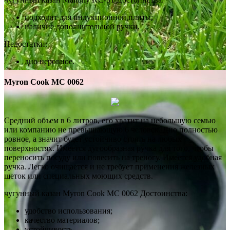
подходит для индукционной плиты;
наличие дополнительной ручки.
Недостатки:
дно неровное.
Myron Cook MC 0062
Средний объем в 6 литров, его хватит на небольшую семью
или компанию не превышающую 6 человек. Дно полностью
ровное, а значит будет устойчиво стоять на любых
поверхностях. Имеется дугообразная ручка для того, чтобы
переносить посуду или повесить на треногу. Имеется удобная
ручка. Легко очищается и не требует применения железных
щеток или специальных моющих средств.
чугунный казан Myron Cook MC 0062 Достоинства:
удобство использования;
качество материалов;
устойчивость.