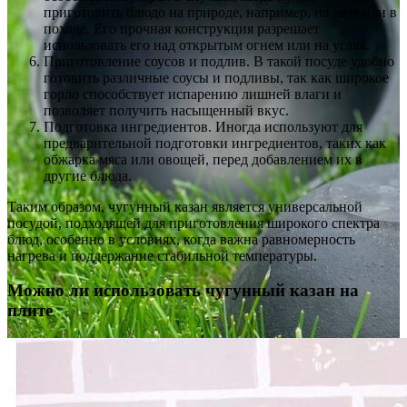
приготовить блюдо на природе, например, на даче или в
походе. Его прочная конструкция разрешает
использовать его над открытым огнем или на углях.
Приготовление соусов и подлив. В такой посуде удобно
готовить различные соусы и подливы, так как широкое
горло способствует испарению лишней влаги и
позволяет получить насыщенный вкус.
Подготовка ингредиентов. Иногда используют для
предварительной подготовки ингредиентов, таких как
обжарка мяса или овощей, перед добавлением их в
другие блюда.
Таким образом, чугунный казан является универсальной
посудой, подходящей для приготовления широкого спектра
блюд, особенно в условиях, когда важна равномерность
нагрева и поддержание стабильной температуры.
Можно ли использовать чугунный казан на
плите