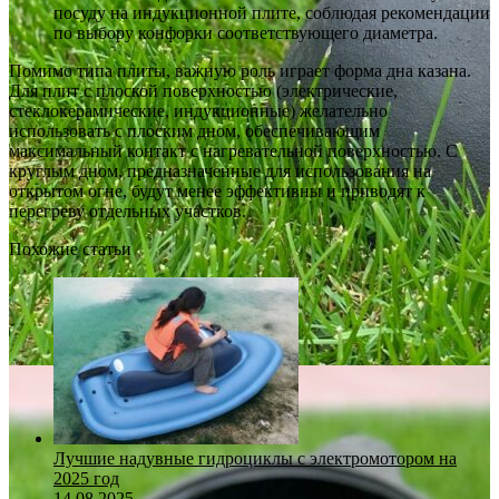
посуду на индукционной плите, соблюдая рекомендации
по выбору конфорки соответствующего диаметра.
Помимо типа плиты, важную роль играет форма дна казана.
Для плит с плоской поверхностью (электрические,
стеклокерамические, индукционные) желательно
использовать с плоским дном, обеспечивающим
максимальный контакт с нагревательной поверхностью. С
круглым дном, предназначенные для использования на
открытом огне, будут менее эффективны и приводят к
перегреву отдельных участков.
Похожие статьи
Лучшие надувные гидроциклы с электромотором на
2025 год
14.08.2025