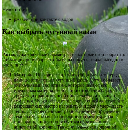
Недостатки:
ржавеет при контакте с водой.
Как выбрать чугунный казан
Рассмотрим ключевые параметры, на которые стоит обратить
внимание при выборе, чтобы ваша покупка стала выгодным
вложением:
Материал. Прежде всего, стоит убедиться, что перед
вами действительно чугунный казан. Чугун обладает
уникальными свойствами, которые делают его
идеальным материалом для приготовления блюд,
требующих равномерного прогрева и длительного
томления. Чугун обладает высокой теплоемкостью, что
разрешает ему быстро нагреваться и долго удерживать
тепло. Это обеспечивает равномерное распределение
температуры по всей поверхности, предотвращая
пригорание пищи и способствуя образованию
аппетитной корочки. Также чугун – очень прочный