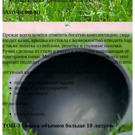
ручка крышки, сделанная из пластика.
SATOSHI 808-031
Прежде всего хочется отметить богатую комплектацию: сюда
входит казан, крышка из стекла с возможностью отводить пар,
а также лопатка из нейлона, решетка и столовые палочки.
Ручки сделаны из стали и имеется покрытие защищающая от
пригорания пищи. Многие покупатели делятся тем, что этот
вариант подходит для использования на индукционной плите.
чугунный казан SATOSHI 808-031 Достоинства:
подходит под разные задачи;
антипригарное покрытие;
легко чиститься.
Недостатки:
стенки тонкие.
ТОП-3 товара объемом больше 10 литров