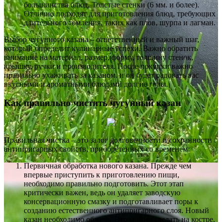
большинства блюд. Толстые стенки (6 мм. и более).
Отлично подходят для приготовления блюд, требующих
длительного томления, таких как плов, шурпа и лагман.
Выбор чугунного казана – ответственный и важный шаг,
который определит кулинарные успехи. Важно обратить
внимание на материал, размер, форму, толщину стенок,
крышку, ручки и производителя. После покупки важно
правильно ухаживать за казаном, и он будет радовать вас
вкусными и ароматными блюдами долгие годы.
Как правильно чистить чугунный казан
Правильная чистка – это залог долговечности и сохранности
антипригарных свойств, приобретенных со временем:
Первичная обработка нового казана. Прежде чем
впервые приступить к приготовлению пищи,
необходимо правильно подготовить. Этот этап
критически важен, ведь он удаляет заводскую
консервационную смазку и подготавливает поры к
созданию естественного антипригарного слоя. Новый
казан необходимо обжечь. Это можно сделать на костре,