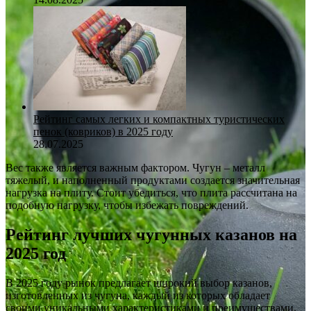
Рейтинг самых легких и компактных туристических
пенок (ковриков) в 2025 году
28.07.2025
Вес также является важным фактором. Чугун – металл
тяжелый, и наполненный продуктами создается значительная
нагрузка на плиту. Стоит убедиться, что плита рассчитана на
подобную нагрузку, чтобы избежать повреждений.
Рейтинг лучших чугунных казанов на
2025 год
В 2025 году рынок предлагает широкий выбор казанов,
изготовленных из чугуна, каждый из которых обладает
своими уникальными характеристиками и преимуществами.