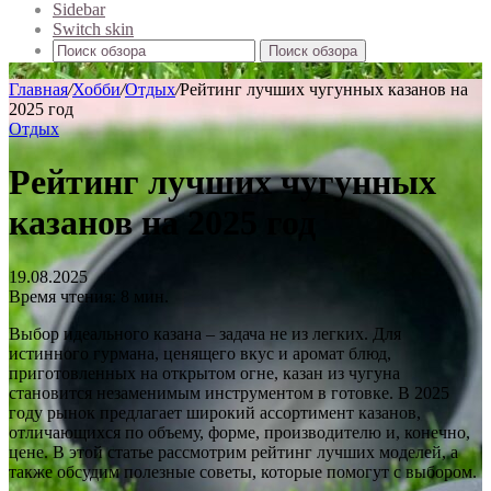
Sidebar
Switch skin
Поиск обзора
Главная
/
Хобби
/
Отдых
/
Рейтинг лучших чугунных казанов на
2025 год
Отдых
Рейтинг лучших чугунных
казанов на 2025 год
19.08.2025
Время чтения: 8 мин.
Выбор идеального казана – задача не из легких. Для
истинного гурмана, ценящего вкус и аромат блюд,
приготовленных на открытом огне, казан из чугуна
становится незаменимым инструментом в готовке. В 2025
году рынок предлагает широкий ассортимент казанов,
отличающихся по объему, форме, производителю и, конечно,
цене. В этой статье рассмотрим рейтинг лучших моделей, а
также обсудим полезные советы, которые помогут с выбором.