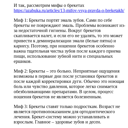
И так, рассмотрим мифы о брекетах
https://azabuka.ru/articles/13-mifov-vsya-pravda-o-breketakh/
Миф 1: Брекеты портят эмаль зубов. Сами по себе
брекеты не повреждают эмаль. Проблемы возникают из-
за недостаточной гигиены. Вокруг брекетов
скапливается налет, и если его не удалять, то это может
привести к деминерализации эмали (белые пятна) и
кариесу. Поэтому, при ношении брекетов особенно
важна тщательная чистка зубов после каждого приема
пищи, использование зубной нити и специальных
ершиков.
Миф 2: Брекеты – это больно. Неприятные ощущения
возможны в первые дни после установки брекетов и
после каждой корректировки дуги. Обычно это ноющая
боль или чувство давления, которое легко снимается
обезболивающими препаратами. В целом, процесс
ношения брекетов не является болезненным.
Миф 3: Брекеты ставят только подросткам. Возраст не
является противопоказанием для ортодонтического
лечения. Брекет-систему можно устанавливать и
взрослым. Главное – здоровье зубов и десен.