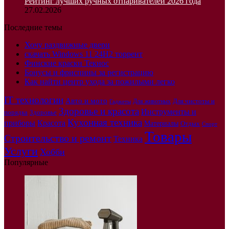
Рейтинг лучших ручных отпаривателей 2026 года
27.02.2026
Последние темы
Хочу раздвижные двери
скачать Windows 11 24H2 торрент
Финские краски Текнос
Бонусы и фриспины за регистрацию
Как найти центр ухода за пожилыми легко
IT технологии
Авто и мото
Для чистоты и
Для животных
Гаджеты
Здоровье и красота
Инструменты и
порядка
Здоровье
Кухонная техника
приборы
Красота
Материалы
Отдых
Спорт
Товары
Строительство и ремонт
Техника
Услуги
Хобби
Популярные