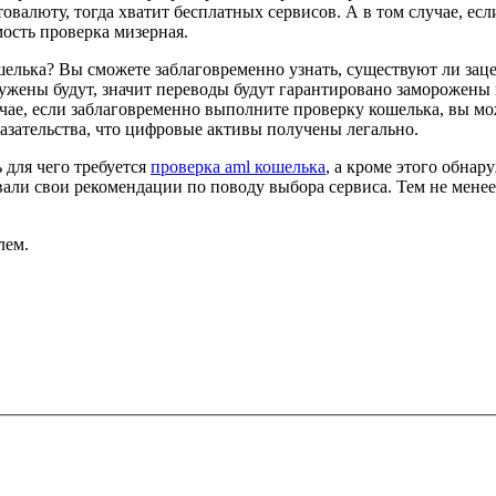
товалюту, тогда хватит бесплатных сервисов. А в том случае, е
мость проверка мизерная.
шелька? Вы сможете заблаговременно узнать, существуют ли зац
ружены будут, значит переводы будут гарантировано заморожены 
ае, если заблаговременно выполните проверку кошелька, вы може
казательства, что цифровые активы получены легально.
 для чего требуется
проверка aml кошелька
, а кроме этого обна
ли свои рекомендации по поводу выбора сервиса. Тем не менее
лем.