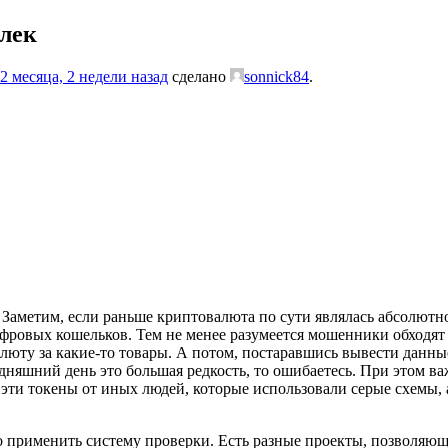
елек
2 месяца, 2 недели назад
сделано
sonnick84
.
 Заметим, если раньше криптовалюта по сути являлась абсолют
ифровых кошельков. Тем не менее разумеется мошенники обходя
юту за какие-то товары. А потом, постаравшись вывести данны
годняшний день это большая редкость, то ошибаетесь. При этом 
эти токены от иных людей, которые использовали серые схемы, а
применить систему проверки. Есть разные проекты, позволяющи