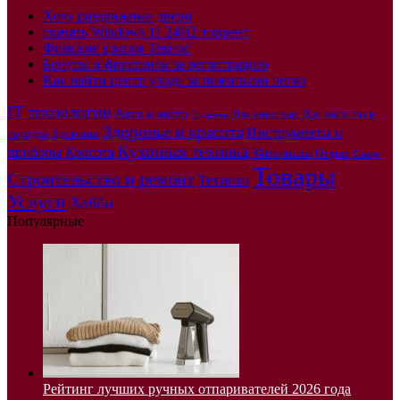
Хочу раздвижные двери
скачать Windows 11 24H2 торрент
Финские краски Текнос
Бонусы и фриспины за регистрацию
Как найти центр ухода за пожилыми легко
IT технологии
Авто и мото
Для чистоты и
Для животных
Гаджеты
Здоровье и красота
Инструменты и
порядка
Здоровье
Кухонная техника
приборы
Красота
Материалы
Отдых
Спорт
Товары
Строительство и ремонт
Техника
Услуги
Хобби
Популярные
Рейтинг лучших ручных отпаривателей 2026 года