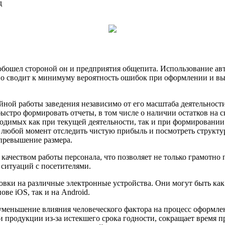
д
 обошел стороной он и предприятия общепита. Использование ав
но сводит к минимуму вероятность ошибок при оформлении и выд
ойной работы заведения независимо от его масштаба деятельнос
ыстро формировать отчеты, в том числе о наличии остатков на с
бходимых как при текущей деятельности, так и при формировани
юбой момент отследить чистую прибыль и посмотреть структур
 превышение размера.
а качеством работы персонала, что позволяет не только грамотн
ситуаций с посетителями.
овки на различные электронные устройства. Они могут быть ка
ве iOS, так и на Android.
меньшение влияния человеческого фактора на процесс оформлени
продукции из-за истекшего срока годности, сокращает время п