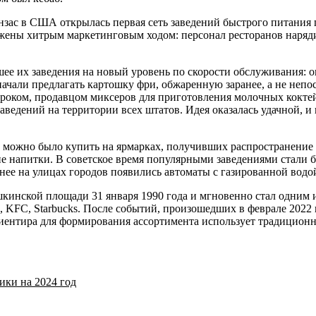
анзас в США открылась первая сеть заведений быстрого питания 
ержены хитрым маркетинговым ходом: персонал ресторанов наряд
ее их заведения на новый уровень по скорости обслуживания: он
начали предлагать картошку фри, обжаренную заранее, а не непо
оком, продавцом миксеров для приготовления молочных коктейл
 заведений на территории всех штатов. Идея оказалась удачной,
е можно было купить на ярмарках, получивших распространение 
гие напитки. В советское время популярными заведениями стали
нее на улицах городов появились автоматы с газированной водо
кинской площади 31 января 1990 года и мгновенно стал одним 
, KFC, Starbucks. После событий, произошедших в феврале 2022 
ориентира для формирования ассортимента использует традицион
ики на 2024 год