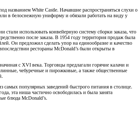
под названием White Castle. Начавшие распространяться слухи о
или в белоснежную униформу и обязали работать на виду у
и стали использовать конвейерную систему сборки заказа, что
средственно после заказа. В 1954 году территория продаж была
ей. Он предложил сделать упор на единообразие и качество
 и впоследствии рестораны McDonald’s были открыты в
начиная с XVI века. Торговцы предлагали горячие калачи и
 блинные, чебуречные и пирожковые, а также общественные
й.
из самых популярных заведений быстрого питания в столице.
года, эта ниша частично освободилась и была занята
ные блюда McDonald’s.