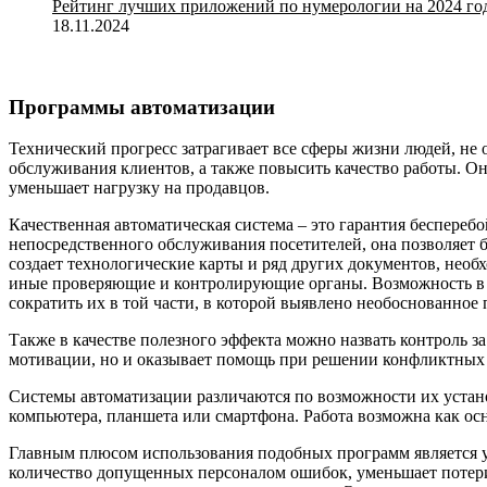
Рейтинг лучших приложений по нумерологии на 2024 го
18.11.2024
Программы автоматизации
Технический прогресс затрагивает все сферы жизни людей, не
обслуживания клиентов, а также повысить качество работы. О
уменьшает нагрузку на продавцов.
Качественная автоматическая система – это гарантия беспереб
непосредственного обслуживания посетителей, она позволяет б
создает технологические карты и ряд других документов, нео
иные проверяющие и контролирующие органы. Возможность в л
сократить их в той части, в которой выявлено необоснованное
Также в качестве полезного эффекта можно назвать контроль з
мотивации, но и оказывает помощь при решении конфликтных 
Системы автоматизации различаются по возможности их устан
компьютера, планшета или смартфона. Работа возможна как осно
Главным плюсом использования подобных программ является у
количество допущенных персоналом ошибок, уменьшает потери 