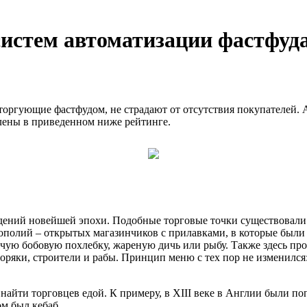
истем автоматизации фастфуда 
оргующие фастфудом, не страдают от отсутствия покупателей. А 
влены в приведенном ниже рейтинге.
ждений новейшей эпохи. Подобные торговые точки существовали
ополий – открытых магазинчиков с прилавками, в которые были
ую бобовую похлебку, жареную дичь или рыбу. Также здесь про
оряки, строители и рабы. Принцип меню с тех пор не изменилс
айти торговцев едой. К примеру, в XIII веке в Англии были поп
м был кебаб.