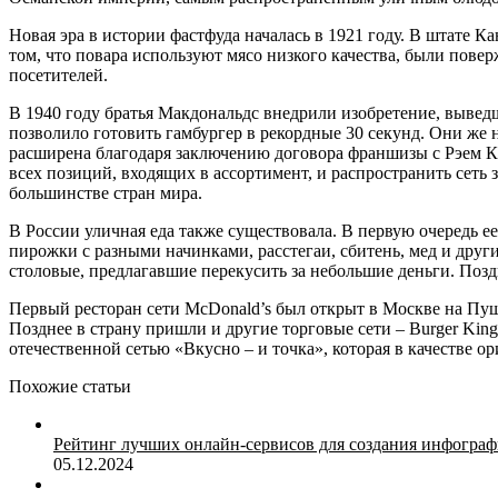
Новая эра в истории фастфуда началась в 1921 году. В штате К
том, что повара используют мясо низкого качества, были пов
посетителей.
В 1940 году братья Макдональдс внедрили изобретение, выведш
позволило готовить гамбургер в рекордные 30 секунд. Они же 
расширена благодаря заключению договора франшизы с Рэем Кр
всех позиций, входящих в ассортимент, и распространить сеть
большинстве стран мира.
В России уличная еда также существовала. В первую очередь е
пирожки с разными начинками, расстегаи, сбитень, мед и дру
столовые, предлагавшие перекусить за небольшие деньги. Позд
Первый ресторан сети McDonald’s был открыт в Москве на Пуш
Позднее в страну пришли и другие торговые сети – Burger King
отечественной сетью «Вкусно – и точка», которая в качестве 
Похожие статьи
Рейтинг лучших онлайн-сервисов для создания инфограф
05.12.2024